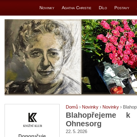
Novinky
Agatha Christie
Dílo
Postavy
Domů
›
Novinky
›
Novinky
› Blahop
Blahopřejeme k 
Ohnesorg
22. 5. 2026
Doporučuje