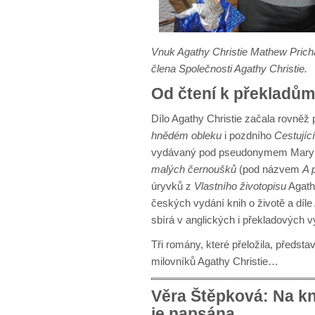
Vnuk Agathy Christie Mathew Prich
člena Společnosti Agathy Christie.
Od čtení k překladům
Dílo Agathy Christie začala rovněž 
hnědém obleku
i pozdního
Cestujíc
vydávaný pod pseudonymem Mary We
malých černoušků
(pod názvem
A 
úryvků z
Vlastního životopisu
Agathy
českých vydání knih o životě a díl
sbírá v anglických i překladových v
Tři romány, které přeložila, předs
milovníků Agathy Christie…
Věra Štěpková: Na kn
je napsána