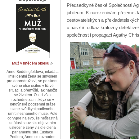
Předsedkyně české Společnosti Agath
jubileum. K narozeninám přejeme Ja
cestovatelských a překladatelských z
u nás šíří odkaz královny detektiv
společnost i propagaci Agathy Chris
Muž v hnědém obleku
Anne Beddingfeldová, mladá a
inteligentní žena se smyslem
pro dobrodružství, se po skonu
svého otce ocitne v tíživé
situaci a přemýšlí, jak naložit
se životem. Osud však
rozhodne za ni, když se v
londýnské podzemní dráze
stane svědkyní podivného
úmrtí neznámého muže. Poté
co vyjde najevo, že nešťastná
událost souvisí s objevením
uškrcené ženy v sídle člena
parlamentu sira Eustace
Pedlera, Anne se rozhodne