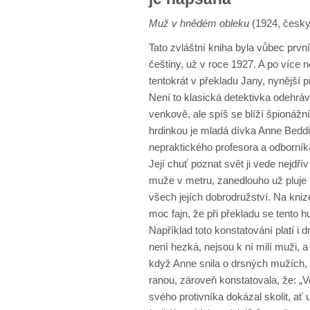
Muž v hnědém obleku
(1924, česky
Tato zvláštní kniha byla vůbec prvn
češtiny, už v roce 1927. A po více 
tentokrát v překladu Jany, nynější 
Není to klasická detektivka odehrá
venkově, ale spíš se blíží špionáž
hrdinkou je mladá dívka Anne Beddi
nepraktického profesora a odborník
Její chuť poznat svět ji vede nejd
muže v metru, zanedlouho už pluje lo
všech jejích dobrodružství. Na kniz
moc fajn, že při překladu se tento hu
Například toto konstatování platí i
není hezká, nejsou k ní milí muži, 
když Anne snila o drsných mužích, k
ranou, zároveň konstatovala, že: „V
svého protivníka dokázal skolit, ať