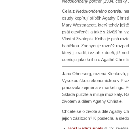
Nedokončený portrét
(1934, česky 
Celia z
Nedokončeného portrétu
nen
osudy kopírují příběh Agathy Chri
Mary Westmacott, který tehdy ještě
psát otevřeněji a také s živějšími 
Vlastní životopis. Kniha je plná ro
babičkou. Zachycuje rovněž rozpad 
který ji zradil, i vztah k dceři, jíž
oceňuju jako knihu o Agathě Christi
Jana Ohnesorg, rozená Klenková, 
Vysokou školu ekonomickou v Praze 
pracovala zejména v marketingu. P
Skládá puzzle a miluje muzikály. Rá
životem a dílem Agathy Christie.
Chcete se o životě a díle Agathy Chr
jejích zážitcích? K poslechu a sle
Host Radiožurnálu
, 12. květn