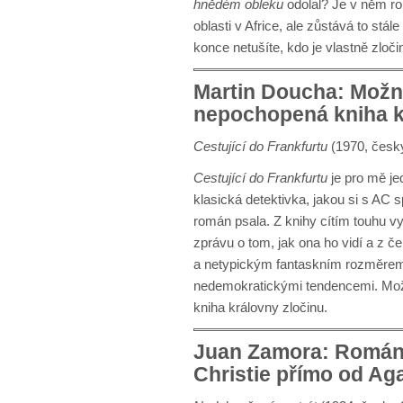
hnědém obleku
odolal? Je v něm ro
oblasti v Africe, ale zůstává to stá
konce netušíte, kdo je vlastně zloč
Martin Doucha: Možná
nepochopená kniha k
Cestující do Frankfurtu
(1970, česk
Cestující do Frankfurtu
je pro mě je
klasická detektivka, jakou si s AC sp
román psala. Z knihy cítím touhu vyj
zprávu o tom, jak ona ho vidí a z 
a netypickým fantaskním rozměrem. 
nedemokratickými tendencemi. Mož
kniha královny zločinu.
Juan Zamora: Román 
Christie přímo od Aga