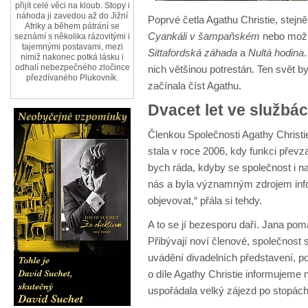
přijít celé věci na kloub. Stopy i
náhoda ji zavedou až do Jižní
Poprvé četla Agathu Christie, stejně 
Afriky a během pátrání se
Cyankáli v šampaňském
nebo mo
seznámí s několika rázovitými i
tajemnými postavami, mezi
Sittafordská záhada
a
Nultá hodina
nimiž nakonec potká lásku i
odhalí nebezpečného zločince
nich většinou potrestán. Ten svět b
přezdívaného Plukovník.
začínala číst Agathu.
Dvacet let ve službá
Členkou Společnosti Agathy Christi
stala v roce 2006, kdy funkci převz
bych ráda, kdyby se společnost i na
nás a byla významným zdrojem informa
objevovat,“ přála si tehdy.
A to se jí bezesporu daří. Jana pom
Přibývají noví členové, společnost s
uvádění divadelních představení, p
o díle Agathy Christie informujeme 
uspořádala velký zájezd po stopách