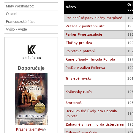
Ori
Mary Westmacott
Název
vy
Ostatní
Poslední případy slečny Marplové
19
Francouzské fráze
Vražda v postranní ulici
19
Vyšlo - Vyjde
Parker Pyne zasahuje
19
Zločiny pro dva
19
Poirotova pátrání
19
Rané případy Hercula Poirota
19
Doporučuje
Potíže v zálivu Pollensa
19
Tři slepé myšky
20
Královský rubín
19
Smrtonoš
19
Herkulovské úkoly pro Hercula
19
Poirota
Záhadné zmizení lorda Listerdalea
19
Krásné tajemství
Záhadný pan Quin
19