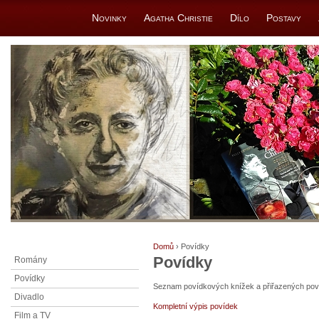
Novinky
Agatha Christie
Dílo
Postavy
Domů
› Povídky
Povídky
Romány
Povídky
Seznam povídkových knížek a přiřazených povíd
Divadlo
Kompletní výpis povídek
Film a TV