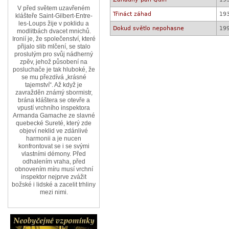
V před světem uzavřeném
Třináct záhad
19
klášteře Saint-Gilbert-Entre-
les-Loups žije v poklidu a
Dokud světlo nepohasne
19
modlitbách dvacet mnichů.
Ironií je, že společenství, které
přijalo slib mlčení, se stalo
proslulým pro svůj nádherný
zpěv, jehož působení na
posluchače je tak hluboké, že
se mu přezdívá „krásné
tajemství“. Až když je
zavražděn známý sbormistr,
brána kláštera se otevře a
vpustí vrchního inspektora
Armanda Gamache ze slavné
quebecké Sureté, který zde
objeví neklid ve zdánlivé
harmonii a je nucen
konfrontovat se i se svými
vlastními démony. Před
odhalením vraha, před
obnovením míru musí vrchní
inspektor nejprve zvážit
božské i lidské a zacelit trhliny
mezi nimi.