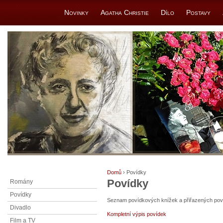
Novinky
Agatha Christie
Dílo
Postavy
Domů
› Povídky
Povídky
Romány
Povídky
Seznam povídkových knížek a přiřazených povíd
Divadlo
Kompletní výpis povídek
Film a TV