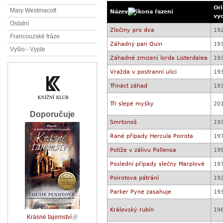
Ori
Mary Westmacott
Název
vy
Ostatní
Zločiny pro dva
19
Francouzské fráze
Záhadný pan Quin
19
Vyšlo - Vyjde
Záhadné zmizení lorda Listerdalea
19
Vražda v postranní ulici
19
Třináct záhad
19
Tři slepé myšky
20
Doporučuje
Smrtonoš
19
Rané případy Hercula Poirota
19
Potíže v zálivu Pollensa
19
Poslední případy slečny Marplové
19
Poirotova pátrání
19
Parker Pyne zasahuje
19
Královský rubín
19
Krásné tajemství