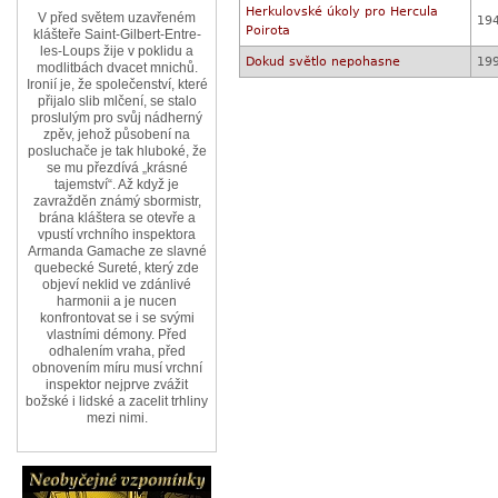
Herkulovské úkoly pro Hercula
V před světem uzavřeném
19
Poirota
klášteře Saint-Gilbert-Entre-
les-Loups žije v poklidu a
Dokud světlo nepohasne
19
modlitbách dvacet mnichů.
Ironií je, že společenství, které
přijalo slib mlčení, se stalo
proslulým pro svůj nádherný
zpěv, jehož působení na
posluchače je tak hluboké, že
se mu přezdívá „krásné
tajemství“. Až když je
zavražděn známý sbormistr,
brána kláštera se otevře a
vpustí vrchního inspektora
Armanda Gamache ze slavné
quebecké Sureté, který zde
objeví neklid ve zdánlivé
harmonii a je nucen
konfrontovat se i se svými
vlastními démony. Před
odhalením vraha, před
obnovením míru musí vrchní
inspektor nejprve zvážit
božské i lidské a zacelit trhliny
mezi nimi.