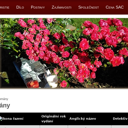
ristie
Dílo
Postavy
Zajímavosti
Společnost
Cena SAC
omány
ány
Originální rok
Anglický název
Detektiv
vydání