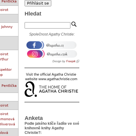
Pentlička
oirot
Hledat
k Johnny
Společnost Agathy Christie:
oirot
rthur
Design by
Freepik
spektor
pp
Pentlička
oirot
oirot
Anketa
 Lemonová
Podle jakého klíče řadíte ve své
Oliverová
knihovně knihy Agathy
Christie?:
plová