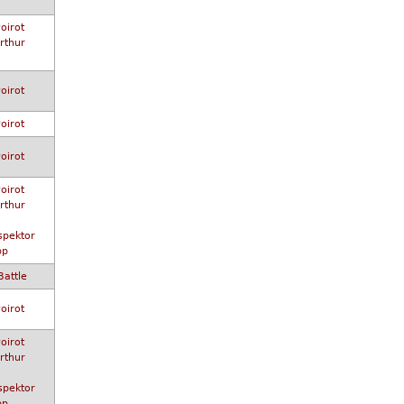
oirot
rthur
oirot
oirot
oirot
oirot
rthur
spektor
pp
Battle
oirot
oirot
rthur
spektor
pp