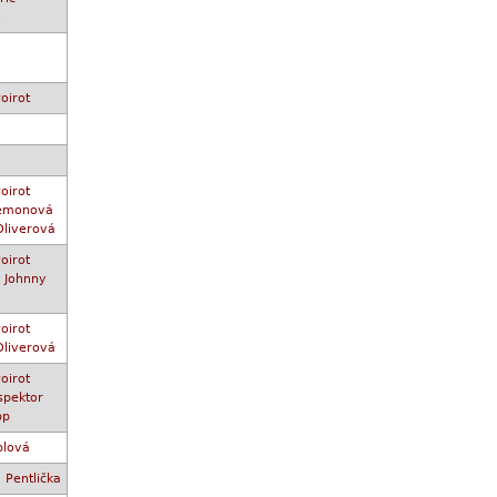
oirot
oirot
 Lemonová
Oliverová
oirot
k Johnny
oirot
Oliverová
oirot
spektor
pp
plová
Pentlička