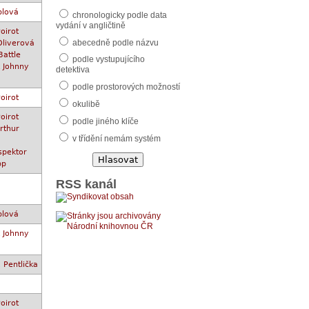
plová
chronologicky podle data
vydání v angličtině
oirot
abecedně podle názvu
Oliverová
Battle
podle vystupujícího
k Johnny
detektiva
podle prostorových možností
oirot
okulibě
oirot
podle jiného klíče
rthur
v třídění nemám systém
spektor
pp
RSS kanál
plová
k Johnny
Pentlička
oirot