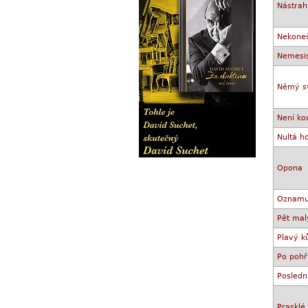
Nástrah
Nekone
Nemesi
Němý s
Není ko
Nultá h
Opona
Oznamu
Pět mal
Plavý k
Po poh
Posledn
Prasklé