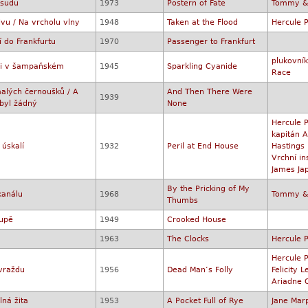
osudu
1973
Postern of Fate
Tommy & 
ivu / Na vrcholu vlny
1948
Taken at the Flood
Hercule P
í do Frankfurtu
1970
Passenger to Frankfurt
plukovní
li v šampaňském
1945
Sparkling Cyanide
Race
alých černoušků / A
And Then There Were
1939
byl žádný
None
Hercule P
kapitán A
úskalí
1932
Peril at End House
Hastings
Vrchní in
James Ja
By the Pricking of My
kanálu
1968
Tommy & 
Thumbs
upě
1949
Crooked House
1963
The Clocks
Hercule P
Hercule P
vraždu
1956
Dead Man’s Folly
Felicity
Ariadne 
lná žita
1953
A Pocket Full of Rye
Jane Mar