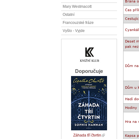
Brána 
Mary Westmacott
Čas příl
Ostatní
Cestujíc
Francouzské fráze
Cyanká
Vyšlo - Vyjde
Deset m
pak nez
Dům na 
Doporučuje
Dům u 
Hadí do
Hodiny
Hra na 
Záhada tří čtvrtin
Kapsa p