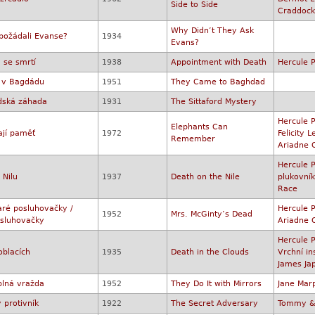
Side to Side
Craddock
Why Didn’t They Ask
požádali Evanse?
1934
Evans?
 se smrtí
1938
Appointment with Death
Hercule P
e v Bagdádu
1951
They Came to Baghdad
rdská záhada
1931
The Sittaford Mystery
Hercule P
Elephants Can
ají paměť
1972
Felicity
Remember
Ariadne 
Hercule P
 Nilu
1937
Death on the Nile
plukovní
Race
aré posluhovačky /
Hercule P
1952
Mrs. McGinty’s Dead
sluhovačky
Ariadne 
Hercule P
oblacích
1935
Death in the Clouds
Vrchní in
James Ja
lná vražda
1952
They Do It with Mirrors
Jane Mar
 protivník
1922
The Secret Adversary
Tommy & 