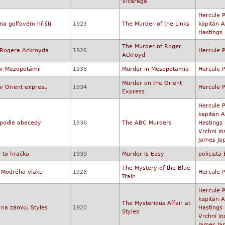
Vicarage
Hercule P
na golfovém hřišti
1923
The Murder of the Links
kapitán A
Hastings
The Murder of Roger
 Rogera Ackroyda
1926
Hercule P
Ackroyd
v Mezopotámii
1936
Murder in Mesopotamia
Hercule P
Murder on the Orient
v Orient expresu
1934
Hercule P
Express
Hercule P
kapitán A
podle abecedy
1936
The ABC Murders
Hastings
Vrchní in
James Ja
e to hračka
1939
Murder Is Easy
policista 
The Mystery of the Blue
 Modrého vlaku
1928
Hercule P
Train
Hercule P
kapitán A
The Mysterious Affair at
na zámku Styles
1920
Hastings
Styles
Vrchní in
James Ja