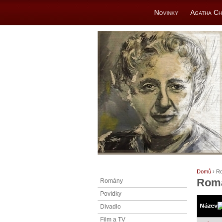
Novinky
Agatha Ch
Domů
› R
Rom
Romány
Povídky
Název
Divadlo
Film a TV