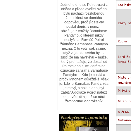
Jednoho dne se Poirot vrací z
Karibsk
oběda a přede dveřmi svého
bytu nachází rozzlobenou
ženu, která se domáhá
odpovědi, proč jí detektiv
Karty n
poslal dopis, v němž ji
obviňuje z vraždy Barnabase
Pandyho, o kterém nikdy
neslyšela. Rovněž Poirot
Kočka m
žádného Barnabase Pandyho
nezná. O to větší šok zažije,
když vejde do svého bytu a
Lord Ed
zjistí, že má návštěvu – muže,
který prohlašuje, že dostal od
lorda E
Poirota dopis, ve kterém ho
označuje za vraha Barnabase
Pandyho… Kdo je posílá a
Místo u
proč? Mnohem důležitější však
neznám
je, kdo je Barnabas Pandy, zda
je mrtvý, a pokud ano, byl
Mrtvá v
zabit? A dokáže Poirot nalézt
odpovědi dřív, než se něčí
život ocitne v ohrožení?
Muž v 
N či M?
Nakonec