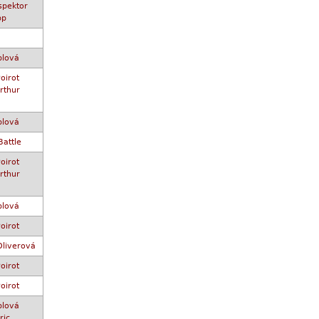
spektor
pp
plová
oirot
rthur
plová
Battle
oirot
rthur
plová
oirot
Oliverová
oirot
oirot
plová
ric