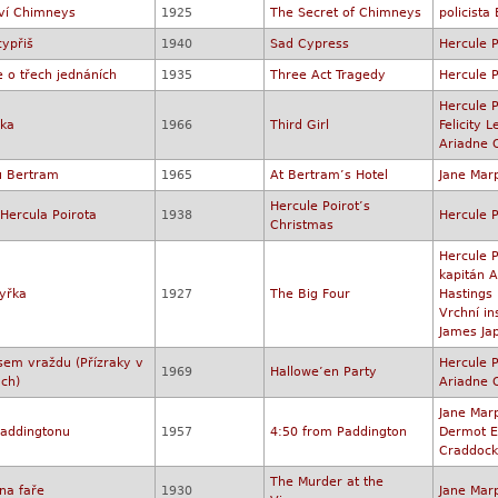
ví Chimneys
1925
The Secret of Chimneys
policista 
ypřiš
1940
Sad Cypress
Hercule P
e o třech jednáních
1935
Three Act Tragedy
Hercule P
Hercule P
vka
1966
Third Girl
Felicity
Ariadne 
u Bertram
1965
At Bertram’s Hotel
Jane Mar
Hercule Poirot’s
Hercula Poirota
1938
Hercule P
Christmas
Hercule P
kapitán A
tyřka
1927
The Big Four
Hastings
Vrchní in
James Ja
jsem vraždu (Přízraky v
Hercule P
1969
Hallowe’en Party
ch)
Ariadne 
Jane Mar
Paddingtonu
1957
4:50 from Paddington
Dermot E
Craddock
The Murder at the
na faře
1930
Jane Mar