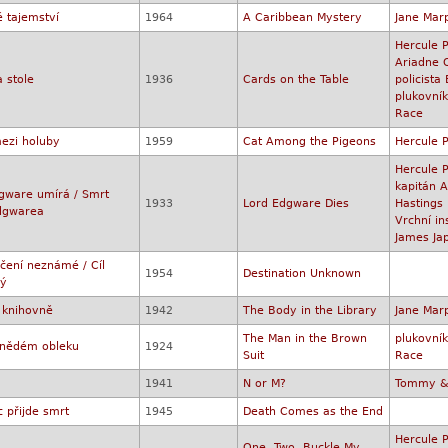
é tajemství
1964
A Caribbean Mystery
Jane Mar
Hercule P
Ariadne 
a stole
1936
Cards on the Table
policista 
plukovní
Race
ezi holuby
1959
Cat Among the Pigeons
Hercule P
Hercule P
kapitán A
gware umírá / Smrt
1933
Lord Edgware Dies
Hastings
dgwarea
Vrchní in
James Ja
rčení neznámé / Cíl
1954
Destination Unknown
ý
 knihovně
1942
The Body in the Library
Jane Mar
The Man in the Brown
plukovní
hnědém obleku
1924
Suit
Race
1941
N or M?
Tommy & 
 přijde smrt
1945
Death Comes as the End
Hercule P
One, Two, Buckle My