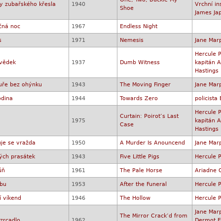
y zubařského křesla
1940
Vrchní in
Shoe
James Ja
čná noc
1967
Endless Night
s
1971
Nemesis
Jane Mar
Hercule P
vědek
1937
Dumb Witness
kapitán A
Hastings
uře bez ohýnku
1943
The Moving Finger
Jane Mar
odina
1944
Towards Zero
policista 
Hercule P
Curtain: Poirot’s Last
1975
kapitán A
Case
Hastings
je se vražda
1950
A Murder Is Anouncend
Jane Mar
ých prasátek
1943
Five Little Pigs
Hercule P
ůň
1961
The Pale Horse
Ariadne 
řbu
1953
After the Funeral
Hercule P
í víkend
1946
The Hollow
Hercule P
Jane Mar
The Mirror Crack’d from
 zrcadlo
1962
Dermot E