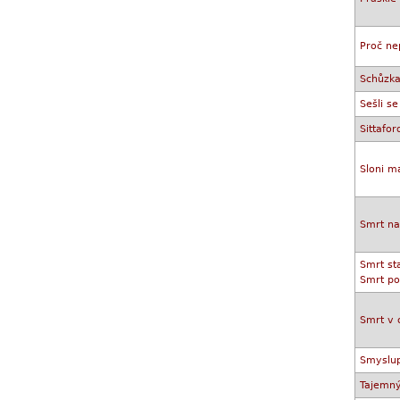
Proč ne
Schůzka
Sešli s
Sittafo
Sloni m
Smrt na
Smrt st
Smrt po
Smrt v 
Smyslup
Tajemný