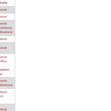
Battle
oirot
oirot
oirot
 Lemonová
Oliverová
plová
oirot
oirot
rthur
spektor
pp
oirot
Oliverová
plová
ric
plová