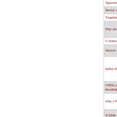
Tajemst
Temný c
Tragédi
Třetí dí
V hotel
Vánoce 
Velká č
Viděla 
Benátká
Vlak z 
Vražda 