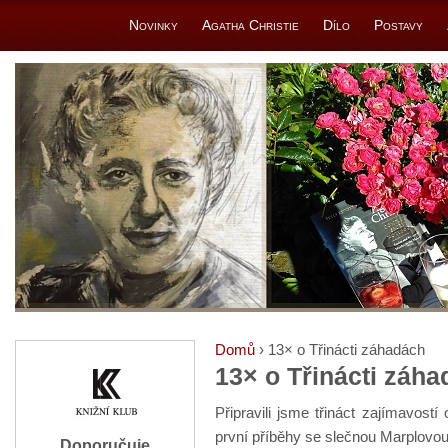
Novinky
Agatha Christie
Dílo
Postavy
Domů
› 13× o Třinácti záhadách
13× o Třinácti záh
Připravili jsme třináct zajímavostí
první příběhy se slečnou Marplovou
Doporučuje