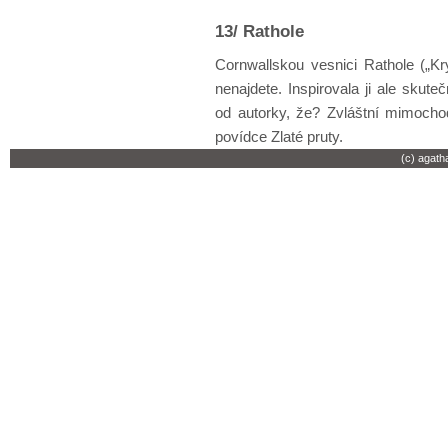
13/ Rathole
Cornwallskou vesnici Rathole („K
nenajdete. Inspirovala ji ale skut
od autorky, že? Zvláštní mimocho
povídce Zlaté pruty.
(c) agath