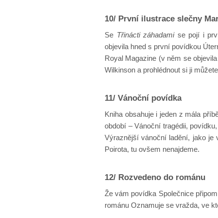
10/ První ilustrace slečny Ma
Se
Třinácti záhadami
se pojí i prv
objevila hned s první povídkou Úter
Royal Magazine (v něm se objevila ce
Wilkinson a prohlédnout si ji můžet
11/ Vánoční povídka
Kniha obsahuje i jeden z mála pří
období – Vánoční tragédii, povídku
Výraznější vánoční ladění, jako je
Poirota, tu ovšem nenajdeme.
12/ Rozvedeno do románu
Že vám povídka Společnice připomín
románu Oznamuje se vražda, ve kte