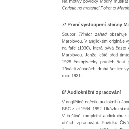
Na motivy povídky Modrý muškát v
Christie no metantei Poirot to Marpl
7/ První vystoupení slečny M
Soubor
Třináct záhad
obsahuje 
Marplovou. V anglickém originále 
na faře (1930), která bývá často
Marplovou. Jenže ještě před tím
1928 časopisecky prvních šest 
Třinácti záhadách, druhá šestice vyš
roce 1931.
8/ Audioknižní zpracování
V angličtině načetla audioknihu Jo
BBC z let 1984–1992. Ukázku si m
V češtině kompletní audioknihu s
dílčích zpracování. Povídku Čty