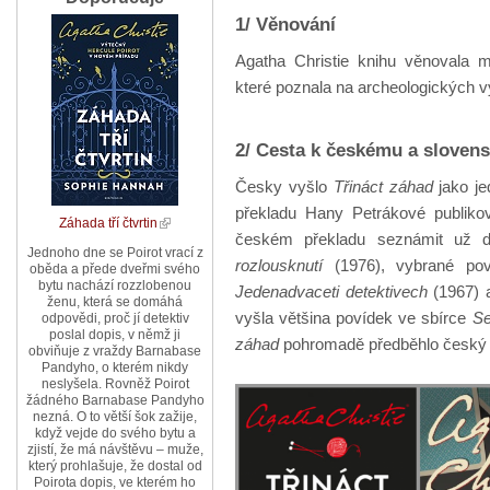
1/ Věnování
Agatha Christie knihu věnovala 
které poznala na archeologických
2/ Cesta k českému a sloven
Česky vyšlo
Třináct záhad
jako je
překladu Hany Petrákové publikov
Záhada tří čtvrtin
českém překladu seznámit už dř
Jednoho dne se Poirot vrací z
rozlousknutí
(1976), vybrané po
oběda a přede dveřmi svého
bytu nachází rozzlobenou
Jedenadvaceti detektivech
(1967) 
ženu, která se domáhá
vyšla většina povídek ve sbírce
Se
odpovědi, proč jí detektiv
poslal dopis, v němž ji
záhad
pohromadě předběhlo český p
obviňuje z vraždy Barnabase
Pandyho, o kterém nikdy
neslyšela. Rovněž Poirot
žádného Barnabase Pandyho
nezná. O to větší šok zažije,
když vejde do svého bytu a
zjistí, že má návštěvu – muže,
který prohlašuje, že dostal od
Poirota dopis, ve kterém ho