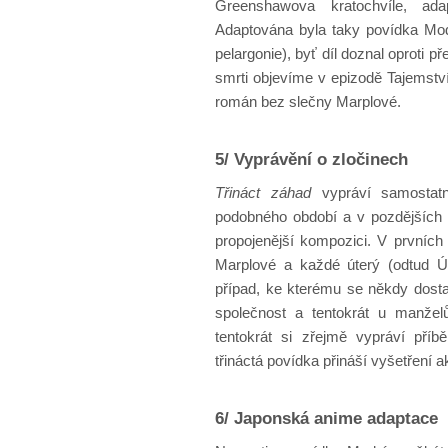
Greenshawova kratochvíle, ada
Adaptována byla taky povídka Mod
pelargonie), byť díl doznal oproti 
smrti objevíme v epizodě Tajemstv
román bez slečny Marplové.
5/ Vyprávění o zločinech
Třináct záhad
vypráví samostat
podobného období a v pozdějšíc
propojenější kompozici. V prvních
Marplové a každé úterý (odtud Út
případ, ke kterému se někdy dost
společnost a tentokrát u manžel
tentokrát si zřejmě vypráví pří
třináctá povídka přináší vyšetření a
6/ Japonská anime adaptace