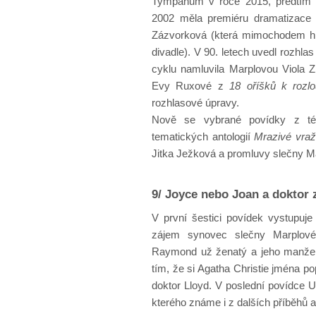
Tympanum v roce 2015, předtím 
2002 měla premiéru dramatizace U
Zázvorková (která mimochodem hrá
divadle). V 90. letech uvedl rozhl
cyklu namluvila Marplovou Viola Zi
Evy Ruxové z
18 oříšků k rozlo
rozhlasové úpravy.
Nově se vybrané povídky z tét
tematických antologií
Mrazivé vra
Jitka Ježková a promluvy slečny 
9/ Joyce nebo Joan a doktor 
V první šestici povídek vystupuje
zájem synovec slečny Marplov
Raymond už ženatý a jeho manželk
tím, že si Agatha Christie jména po
doktor Lloyd. V poslední povídce 
kterého známe i z dalších příběhů 