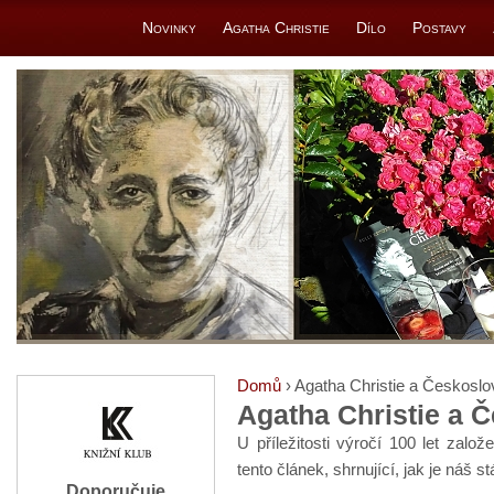
Novinky
Agatha Christie
Dílo
Postavy
Domů
› Agatha Christie a Českosl
Agatha Christie a 
U příležitosti výročí 100 let zalo
tento článek, shrnující, jak je náš s
Doporučuje