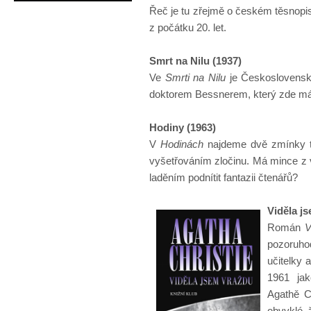
Řeč je tu zřejmě o českém těsnopi
z počátku 20. let.
Smrt na Nilu (1937)
Ve
Smrti na Nilu
je Československ
doktorem Bessnerem, který zde má 
Hodiny (1963)
V
Hodinách
najdeme dvě zmínky tý
vyšetřováním zločinu. Má mince z 
laděním podnítit fantazii čtenářů?
Viděla j
Román
V
pozoruho
učitelky 
1961 jak
Agathě Ch
obvyklé, 