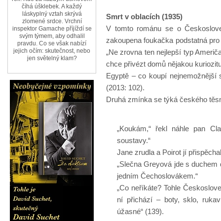
číhá úšklebek. A každý
láskyplný vztah skrývá
Smrt v oblacích (1935)
zlomené srdce. Vrchní
V tomto románu se o Českoslove
inspektor Gamache příjíždí se
svým týmem, aby odhalil
zakoupena foukačka podstatná pro vyš
pravdu. Co se však nabízí
jejich očím: skutečnost, nebo
„Ne zrovna ten nejlepší typ Američa
jen světelný klam?
chce přivézt domů nějakou kuriozitu
Egyptě – co koupí nejnemožnější 
(2013: 102).
Druhá zmínka se týká českého těs
„Koukám,“ řekl náhle pan Cla
soustavy.“
Jane zrudla a Poirot jí přispěch
„Slečna Greyová jde s duchem 
jedním Čechoslovákem.“
„Co neříkáte? Tohle Českoslo
ní přichází – boty, sklo, ruk
úžasné“ (139).