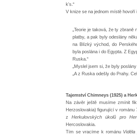
k's.“
V knize se na jednom místě hovoří 
„Teorie je taková, že ty zbraně
platby, a pak byly odeslány něk
na Blízký východ, do Perského
byla poslána i do Egypta. Z Egyp
Ruska.“
„Myslel jsem si, že byly poslán
„A z Ruska odešly do Prahy. Celá
Tajemství Chimneys (1925) a Herk
Na závěr ještě musíme zmínit fikt
Herzoslovakia) figurující v románu
z
Herkulovských úkolů pro Herc
Hercoslovakia.
Tím se vracíme k románu
Viděla