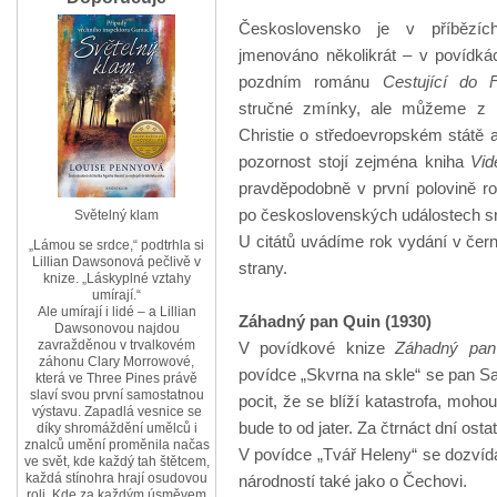
Československo je v příbězích
jmenováno několikrát – v povídká
pozdním románu
Cestující do F
stručné zmínky, ale můžeme z n
Christie o středoevropském státě 
pozornost stojí zejména kniha
Vid
pravděpodobně v první polovině r
po československých událostech s
Světelný klam
U citátů uvádíme rok vydání v čern
„Lámou se srdce,“ podtrhla si
Lillian Dawsonová pečlivě v
strany.
knize. „Láskyplné vztahy
umírají.“
Ale umírají i lidé – a Lillian
Záhadný pan Quin (1930)
Dawsonovou najdou
zavražděnou v trvalkovém
V povídkové knize
Záhadný pan
záhonu Clary Morrowové,
povídce „Skvrna na skle“ se pan Sa
která ve Three Pines právě
slaví svou první samostatnou
pocit, že se blíží katastrofa, moho
výstavu. Zapadlá vesnice se
bude to od jater. Za čtrnáct dní ost
díky shromáždění umělců i
znalců umění proměnila načas
V povídce „Tvář Heleny“ se dozvíd
ve svět, kde každý tah štětcem,
každá stínohra hrají osudovou
národností také jako o Čechovi.
roli. Kde za každým úsměvem