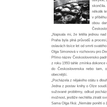
skončila
několik l
v příběhu
obou dam
Českoslov
„Napsala mi, že letěla jednou nad 
Praha byla plná průvodů a procesí,
oslavách tisíce let od smrti svatéh
Olga Simonová v rozhovoru pro
De
Přímo název Československo padne
z roku 1993 tahle zmínka dokonce c
do Československa nebo tam, od
obecnější.
„Pocházela z nějakého státu s dlou
Jedna z postav knihy o Olze soudí,
sužované problémy, odkud pocháze
možnost, jestliže nechtěla ztratit s
Sama Olga říká: „Nemáte ponětí o ži