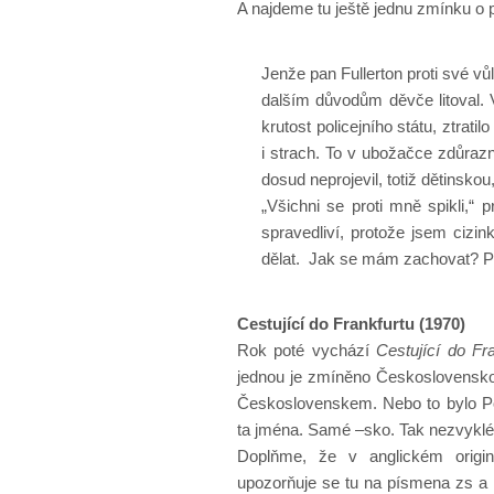
A najdeme tu ještě jednu zmínku o p
Jenže pan Fullerton proti své vů
dalším důvodům děvče litoval. Ve
krutost policejního státu, ztrati
i strach. To v ubožačce zdůraz
dosud neprojevil, totiž dětinskou
„Všichni se proti mně spikli,“ 
spravedliví, protože jsem cizin
dělat. Jak se mám zachovat? P
Cestující do Frankfurtu (1970)
Rok poté vychází
Cestující do Fr
jednou je zmíněno Československo:
Československem. Nebo to bylo Po
ta jména. Samé –sko. Tak nezvyklé, 
Doplňme, že v anglickém originá
upozorňuje se tu na písmena zs a