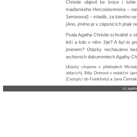
Christie objevil ke knize i tuh
maďarského Hercoslovenska – navš
Seminova!] – mladík, za kterého se
(Ano, jméno je v zápsnících jinak n
Psala Agatha Christie schválně o st
leží a kdo v něm žije? A byl to pr
jménem? Otázky necháváme bez od
archivních dokumentech Agathy Chr
Ukázky citujeme v překladech Michal
oblacích
), Běly Dintrové v redakční úpr
(
Cestující do Frankfurtu
) a Jana Čermák
(c) agath