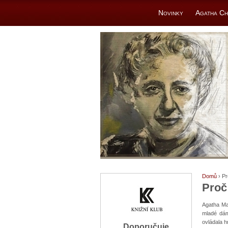
Novinky
Agatha Ch
Domů
› Pr
Proč 
Agatha Mar
mladé dám
ovládala h
Doporučuje