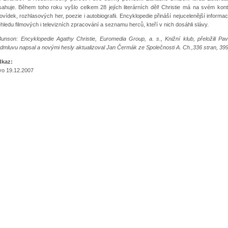
ahuje. Během toho roku vyšlo celkem 28 jejích literárních děl! Christie má na svém kon
vídek, rozhlasových her, poezie i autobiografii. Encyklopedie přináší nejucelenější informace
hledu filmových i televizních zpracování a seznamu herců, kteří v nich dosáhli slávy.
unson: Encyklopedie Agathy Christie, Euromedia Group, a. s., Knižní klub, přeložili Pa
edmluvu napsal a novými hesly aktualizoval Jan Čermák ze Společnosti A. Ch.,336 stran, 39
dkaz:
vo 19.12.2007