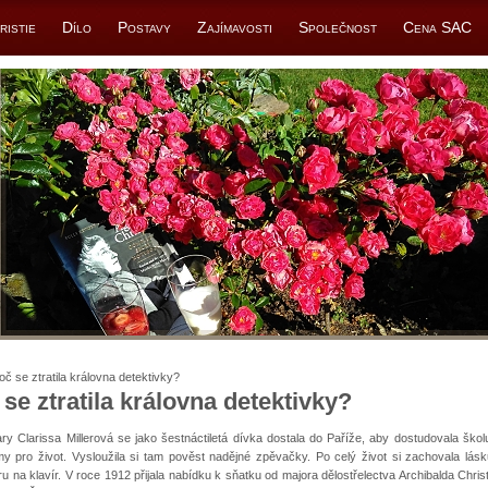
ristie
Dílo
Postavy
Zajímavosti
Společnost
Cena SAC
oč se ztratila královna detektivky?
se ztratila královna detektivky?
y Clarissa Millerová se jako šestnáctiletá dívka dostala do Paříže, aby dostudovala školu
y pro život. Vysloužila si tam pověst nadějné zpěvačky. Po celý život si zachovala lás
ru na klavír. V roce 1912 přijala nabídku k sňatku od majora dělostřelectva Archibalda Chris