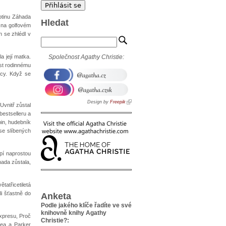
otinu Záhada
Hledat
 na golfovém
n se zhlédl v
a její matka.
Společnost Agathy Christie:
ost rodinnému
ncy. Když se
Design by
Freepik
Uvnitř zůstal
bestselleru a
pin, hudebník
se slíbených
pí naprostou
hada zůstala,
tatřicetiletá
i šťastně do
Anketa
Podle jakého klíče řadíte ve své
knihovně knihy Agathy
expresu, Proč
Christie?:
lea a Parker