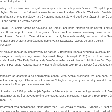
na na Štědrý den 1914.
o bojů v 1. světové válce si vyzkoušela spisovatelské schopnosti. V roce 1921 vydala prv
tyles. To se už manžel vrátil a narodila se dcera Rosalynd Christie. Třetí knihu, Vražda
23), připsala „mému manželovi“ a v životopisu napsala, že v té době byla „šťastná“. Jenže o
izí ženě natolik, že vztahy ochladly.
 roku 1926 odjela Agatha na dovolenou na Korsiku bez něho. Několik dní po návratu zemřel
dii čelila sama, protože manžel pobýval ve Španělsku. I po návratu na ostrovy dával předn
es House v Berkshiru. Tam také Agathě oznámil, že odejde navždy za novou milou Na
e vrátila spisovatelka do prázdného domu, vzala zavazadla, nasedla do auta a odjela.
vysvětlila
byl objeven ráno druhý den prázdný na nábřeží v Berkshiru. Kapota zvednutá, světla svítila. 
fr a Agathin prošlý řidičský průkaz. Její Vražda Rogera Ackroyda (1926) se držela na pozici 
izela! Noviny The Daily Mail vypsaly finanční odměnu za její objevení. Přihlásil se Bob Tap
Hydro z Harrogate. Autorku poznal v hostu přihlášeném jako Teresa Neelová a dožadoval 
 manželem se dostavila a po soukromém jednání vydal Archie prohlášení, že jeho žena „tr
měti a neví, kým je“. Chtěla ponížit manžela? V Anglii té doby to byl mimořádný skandál. Zá
ma se ani v životopisu k události nevrátila.
konal v roce 1928, po něm odjela Agatha na Střední východ na archeologické naleziště. Devě
am zamilovala do šestadvacetiletého archeologa Maxe Malowana. Vzali se v roce 1930 a žil
v roce 1976.
pracovitost byla obdivuhodná. Například v roce 1934 vydala tři romány – Vražda v Orient-
i Evanse? a Nedokončený portrét i dvě sbírky povídek: Záhadné zmizení lorda Listerda