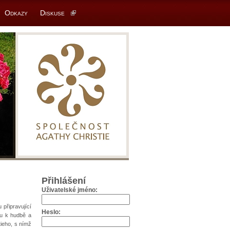
Odkazy
Diskuse
Přihlášení
Uživatelské jméno:
 připravující
Heslo:
ku k hudbě a
tieho, s nímž