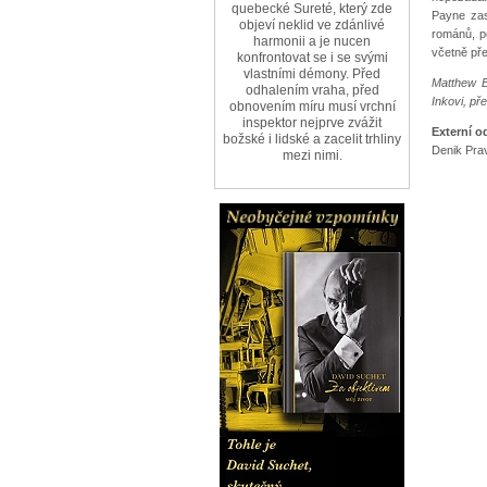
quebecké Sureté, který zde
Payne zas
objeví neklid ve zdánlivé
románů, po
harmonii a je nucen
včetně pře
konfrontovat se i se svými
vlastními démony. Před
Matthew B
odhalením vraha, před
Inkovi, př
obnovením míru musí vrchní
inspektor nejprve zvážit
Externí o
božské i lidské a zacelit trhliny
Denik Pra
mezi nimi.