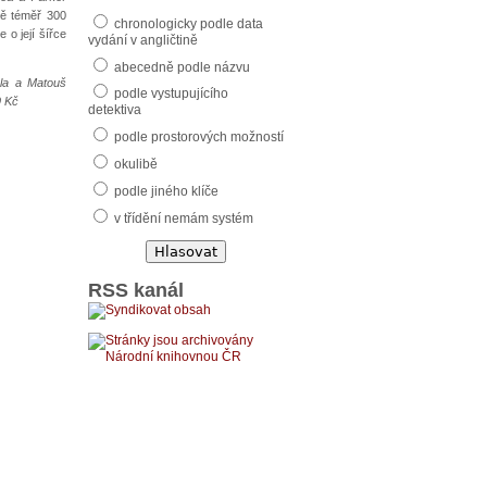
tě téměř 300
chronologicky podle data
 o její šířce
vydání v angličtině
abecedně podle názvu
vla a Matouš
podle vystupujícího
9 Kč
detektiva
podle prostorových možností
okulibě
podle jiného klíče
v třídění nemám systém
RSS kanál