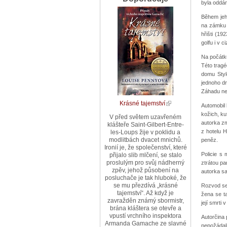
byla oddá
Během jeh
na zámku S
hřišti (19
golfu i v c
Na počátku
Této tragé
domu Styl
jednoho dn
Záhadu ne
Krásné tajemství
Automobil 
kožich, ku
V před světem uzavřeném
autorka zm
klášteře Saint-Gilbert-Entre-
z hotelu 
les-Loups žije v poklidu a
modlitbách dvacet mnichů.
peněz.
Ironií je, že společenství, které
Policie s
přijalo slib mlčení, se stalo
proslulým pro svůj nádherný
ztrátou pa
zpěv, jehož působení na
autorka sa
posluchače je tak hluboké, že
se mu přezdívá „krásné
Rozvod se 
tajemství“. Až když je
žena se t
zavražděn známý sbormistr,
její smrti 
brána kláštera se otevře a
vpustí vrchního inspektora
Autorčina 
Armanda Gamache ze slavné
nepožádal