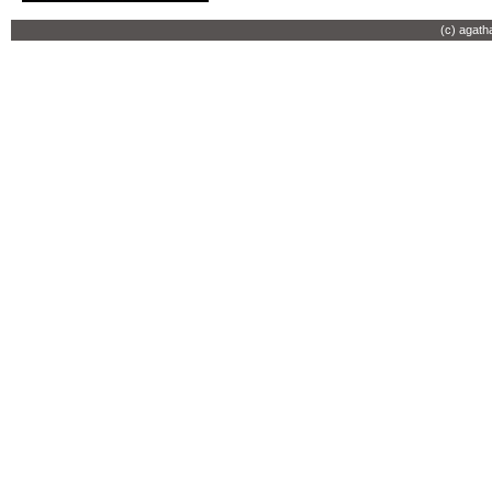
(c) agath