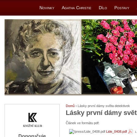
Novinky
Agatha Christie
Dílo
Postavy
Domů
› Lásky první dámy světa detektivek
Lásky první dámy svět
Článek ve formátu pdf:
Lide_0408.pdf
1
Doporučuje