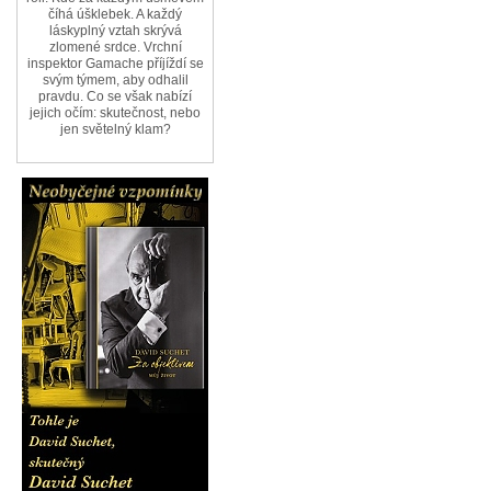
číhá úšklebek. A každý
láskyplný vztah skrývá
zlomené srdce. Vrchní
inspektor Gamache příjíždí se
svým týmem, aby odhalil
pravdu. Co se však nabízí
jejich očím: skutečnost, nebo
jen světelný klam?