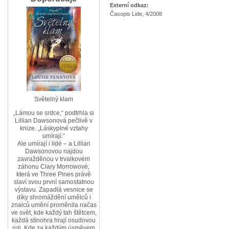
Externí odkaz:
Časopis Lide, 4/2008
Světelný klam
„Lámou se srdce,“ podtrhla si
Lillian Dawsonová pečlivě v
knize. „Láskyplné vztahy
umírají.“
Ale umírají i lidé – a Lillian
Dawsonovou najdou
zavražděnou v trvalkovém
záhonu Clary Morrowové,
která ve Three Pines právě
slaví svou první samostatnou
výstavu. Zapadlá vesnice se
díky shromáždění umělců i
znalců umění proměnila načas
ve svět, kde každý tah štětcem,
každá stínohra hrají osudovou
roli. Kde za každým úsměvem