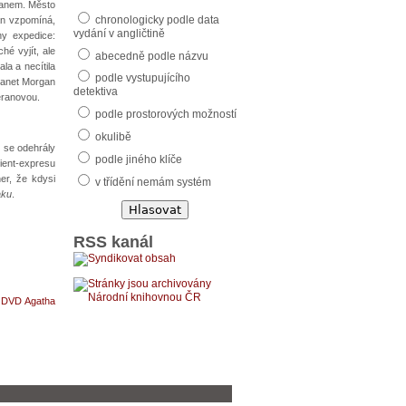
wanem. Město
chronologicky podle data
an vzpomíná,
vydání v angličtině
ny expedice:
é vyjít, ale
abecedně podle názvu
la a necítila
podle vystupujícího
Janet Morgan
detektiva
eranovou.
podle prostorových možností
okulibě
y se odehrály
podle jiného klíče
rient-expresu
er, že kdysi
v třídění nemám systém
aku
.
RSS kanál
=
DVD Agatha