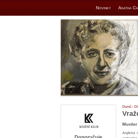
Novinky
Agatha Ch
Domů
›
Dí
Vraž
Murder
Anglická 
Doporučuje
archeolog