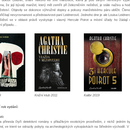
a, že její bývalý manžel, který měl zemřít při železničním neštěstí, je stále naživu a hodl
elství. Objevily se dokonce výhružné dopisy a pokusy manželskému páru ublížit. Člen
řičítají nevyrovnanosti a představivosti paní Leidnerové. Jednoho dne je ale Louisa Leidne
štěstí se v oblasti právě vyskytuje i slavný Hercule Poirot a místní úřady ho žádají
ní případu…
9
Knižní klub 2011
Kalibr 2019
í rok vydání:
ti:
ta přinesla čtyři detektivní romány s přitažlivým exotickým prostředím, z nichž jedním b
ii
, ve které se odrazily pobyty na archeologických vykopávkách na Středním východě. V