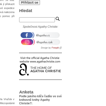
á jí překazit
ové expedice
Hledat
rová nalezena
 o pomoc při
Společnost Agathy Christie:
Design by
Freepik
Anketa
Podle jakého klíče řadíte ve své
yla
Vražda v
knihovně knihy Agathy
 Mezopotámii
Christie?: