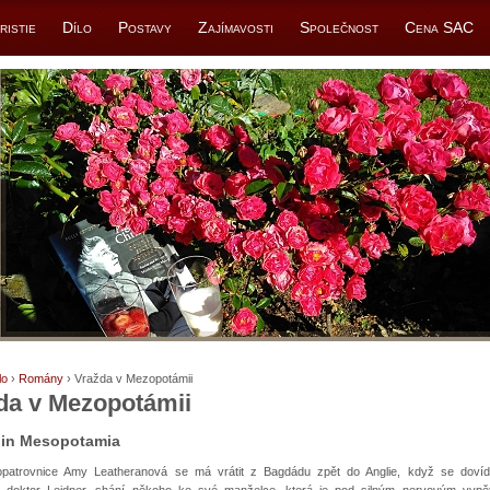
ristie
Dílo
Postavy
Zajímavosti
Společnost
Cena SAC
lo
›
Romány
› Vražda v Mezopotámii
da v Mezopotámii
 in Mesopotamia
opatrovnice Amy Leatheranová se má vrátit z Bagdádu zpět do Anglie, když se dovíd
, doktor Leidner, shání někoho ke své manželce, která je pod silným nervovým vypět