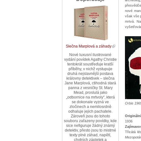
přesvědčen
nové manž
však vše p
mrtvá. Na
vyšetřová
Slečna Marplová a záhady
Nové luxusní ilustrované
vydání povídek Agathy Christie
tentokrát soustřeďuje kratší
příběhy, v nichž vystupuje
druhá nejslavnější postava
královny detektivek – slečna
Jane Marplová, ctihodná stará
panna z vesničky St. Mary
Mead, proslulá jako
„odbornice na mrtvoly“, která
se dokonale vyzná ve
Orbis 196
zločinech a nemilosrdně
odhaluje jejich pachatele.
Origináln
Zároveň jsou do tohoto
souboru zařazeny povídky, kde
1936
sice nefiguruje žádný známý
Zajímavos
detektiv, přesto jsou to mistrné
Třicátá lé
texty plné záhad, napětí,
Mezopotám
chytrých zápletek a