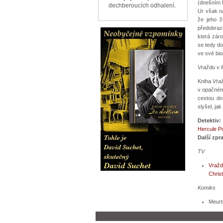
(dnešním 
dechberoucích odhalení.
Ur však n
že jeho ž
předobraz
která záro
se tedy d
ve své bio
Vraždu v 
Kniha
Vra
v opačném
cestou do
slyšel, ja
Detektiv:
Hercule Po
Další zpr
TV
Vražd
Christ
Komiks
Meurt