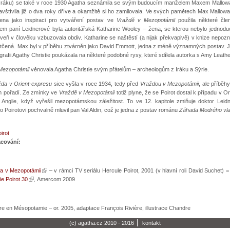
Iráku) se také v roce 1930 Agatha seznámila se svým budoucím manželem Maxem Mallo
avštívila již o dva roky dříve a okamžitě si ho zamilovala. Ve svých pamětech Max Mallow
ena jako inspiraci pro vytváření postav ve
Vraždě v Mezopotámii
použila některé čle
em paní Leidnerové byla autoritářská Katharine Wooley – žena, se kterou nebylo jednoduch
veň v člověku vzbuzovala obdiv. Katharine se naštěstí (a nijak překvapivě) v knize nepozna
otčená. Max byl v příběhu ztvárněn jako David Emmott, jedna z méně významných postav. 
grafii Agathy Christie poukázala na některé podobné rysy, které sdílela autorka s Amy Leath
Mezopotámii
věnovala Agatha Christie svým přátelům – archeologům z Iráku a Sýrie.
žda v Orient-expresu
sice vyšla v roce 1934, tedy před
Vraždou v Mezopotámii
, ale příběh
 pořadí. Ze zmínky ve
Vraždě v Mezopotámii
totiž plyne, že se Poirot dostal k případu v O
 Anglie, když vyřešil mezopotámskou záležitost. To ve 12. kapitole zmiňuje doktor Leidn
k o Poirotovi pochvalně mluvil pan Val Aldin, což je jedna z postav románu
Záhada Modrého vl
irot
acování:
a v Mezopotámii
– v rámci TV seriálu Hercule Poirot, 2001 (v hlavní roli David Suchet) 
ie Poirot 30
, Amercom 2009
re en Mésopotamie – or. 2005, adaptace François Rivière, illustrace Chandre
(c) agatha.cz 2010 - 2016
kontakt