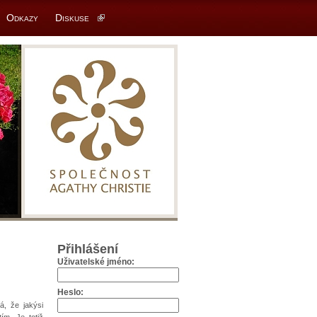
Odkazy
Diskuse
Přihlášení
Uživatelské jméno:
Heslo:
á, že jakýsi
ím. Je totiž