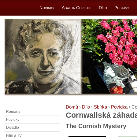
Novinky
Agatha Christie
Dílo
Postavy
Domů
›
Dílo
›
Sbírka
›
Povídka
› Co
Romány
Cornwallská záhad
Povídky
The Cornish Mystery
Divadlo
Film a TV