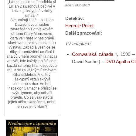
„Lámou se srdce,“ podtrhla si
Knižní klub 2016
Lillian Dawsonová pečlivě v
knize. „Láskyplné vztahy
umírají.“
Detektiv:
Ale umírají i lidé – a Lillian
Dawsonovou najdou
Hercule Poirot
zavražděnou v trvalkovém
Další zpracování:
záhonu Clary Morrowové,
která ve Three Pines právě
slaví svou první samostatnou
TV adaptace
výstavu. Zapadlá vesnice se
díky shromáždění umělců i
Cornwallská záhada
, 1990 – 
znalců umění proměnila načas
David Suchet) =
DVD Agatha Chr
ve svět, kde každý tah štětcem,
každá stínohra hrají osudovou
roli. Kde za každým úsměvem
číhá úšklebek. A každý
láskyplný vztah skrývá
zlomené srdce. Vrchní
inspektor Gamache příjíždí se
svým týmem, aby odhalil
pravdu. Co se však nabízí
jejich očím: skutečnost, nebo
jen světelný klam?