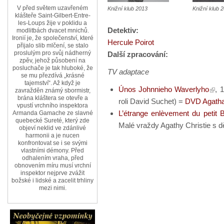
V před světem uzavřeném
Knižní klub 2013
Knižní klub 
klášteře Saint-Gilbert-Entre-
les-Loups žije v poklidu a
Detektiv:
modlitbách dvacet mnichů.
Ironií je, že společenství, které
Hercule Poirot
přijalo slib mlčení, se stalo
proslulým pro svůj nádherný
Další zpracování:
zpěv, jehož působení na
posluchače je tak hluboké, že
TV adaptace
se mu přezdívá „krásné
tajemství“. Až když je
Únos Johnnieho Waverlyho
, 
zavražděn známý sbormistr,
brána kláštera se otevře a
roli David Suchet) =
DVD Agatha 
vpustí vrchního inspektora
L’étrange enlèvement du petit 
Armanda Gamache ze slavné
quebecké Sureté, který zde
Malé vraždy Agathy Christie s 
objeví neklid ve zdánlivé
harmonii a je nucen
konfrontovat se i se svými
vlastními démony. Před
odhalením vraha, před
obnovením míru musí vrchní
inspektor nejprve zvážit
božské i lidské a zacelit trhliny
mezi nimi.