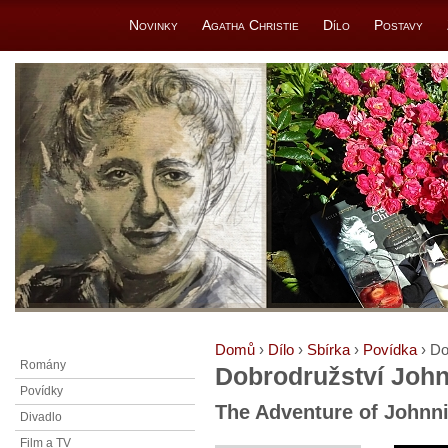
Novinky
Agatha Christie
Dílo
Postavy
Domů
›
Dílo
›
Sbírka
›
Povídka
› Do
Romány
Dobrodružství Joh
Povídky
The Adventure of Johnn
Divadlo
Film a TV