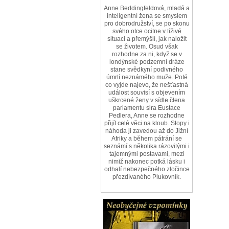
Anne Beddingfeldová, mladá a
inteligentní žena se smyslem
pro dobrodružství, se po skonu
svého otce ocitne v tíživé
situaci a přemýšlí, jak naložit
se životem. Osud však
rozhodne za ni, když se v
londýnské podzemní dráze
stane svědkyní podivného
úmrtí neznámého muže. Poté
co vyjde najevo, že nešťastná
událost souvisí s objevením
uškrcené ženy v sídle člena
parlamentu sira Eustace
Pedlera, Anne se rozhodne
přijít celé věci na kloub. Stopy i
náhoda ji zavedou až do Jižní
Afriky a během pátrání se
seznámí s několika rázovitými i
tajemnými postavami, mezi
nimiž nakonec potká lásku i
odhalí nebezpečného zločince
přezdívaného Plukovník.