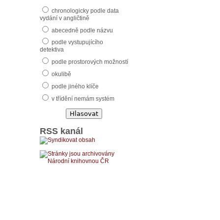
chronologicky podle data
vydání v angličtině
abecedně podle názvu
podle vystupujícího
detektiva
podle prostorových možností
okulibě
podle jiného klíče
v třídění nemám systém
RSS kanál