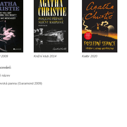
 2009
Knižní klub 2014
Kalibr 2020
acování:
ní název
ovská panna (Garamond 2009)