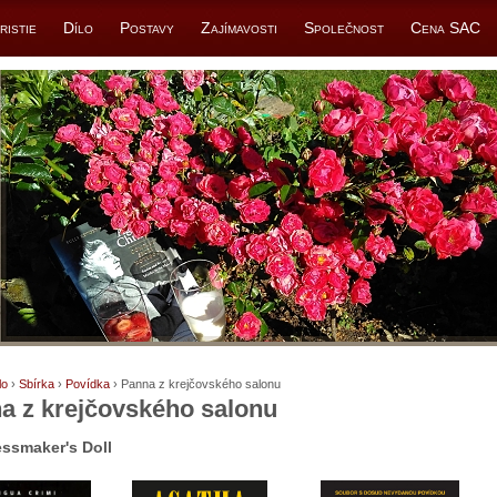
ristie
Dílo
Postavy
Zajímavosti
Společnost
Cena SAC
lo
›
Sbírka
›
Povídka
› Panna z krejčovského salonu
a z krejčovského salonu
ssmaker's Doll