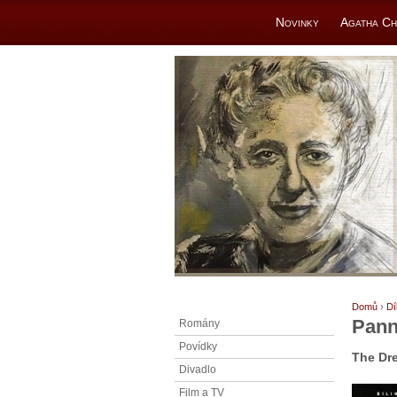
Novinky
Agatha Ch
Domů
›
Dí
Pann
Romány
Povídky
The Dre
Divadlo
Film a TV