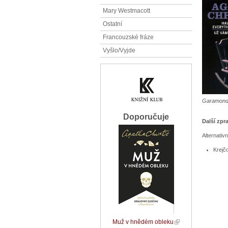
Mary Westmacott
Ostatní
Francouzské fráze
Vyšlo/Vyjde
Garamond
Doporučuje
Další zpr
Alternativ
Krejč
Muž v hnědém obleku