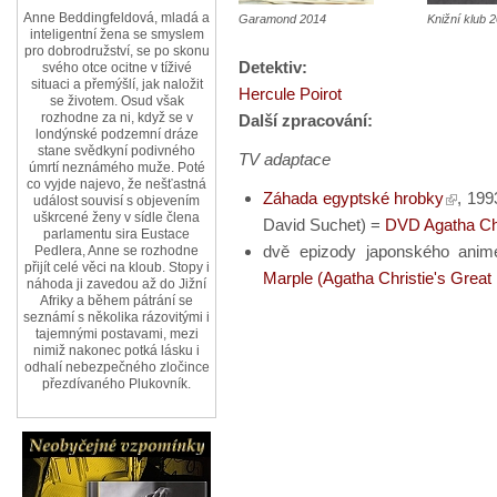
Anne Beddingfeldová, mladá a
Garamond 2014
Knižní klub 
inteligentní žena se smyslem
pro dobrodružství, se po skonu
Detektiv:
svého otce ocitne v tíživé
situaci a přemýšlí, jak naložit
Hercule Poirot
se životem. Osud však
rozhodne za ni, když se v
Další zpracování:
londýnské podzemní dráze
stane svědkyní podivného
TV adaptace
úmrtí neznámého muže. Poté
co vyjde najevo, že nešťastná
Záhada egyptské hrobky
, 199
událost souvisí s objevením
uškrcené ženy v sídle člena
David Suchet) =
DVD Agatha Chr
parlamentu sira Eustace
dvě epizody japonského anim
Pedlera, Anne se rozhodne
přijít celé věci na kloub. Stopy i
Marple (Agatha Christie's Great
náhoda ji zavedou až do Jižní
Afriky a během pátrání se
seznámí s několika rázovitými i
tajemnými postavami, mezi
nimiž nakonec potká lásku i
odhalí nebezpečného zločince
přezdívaného Plukovník.