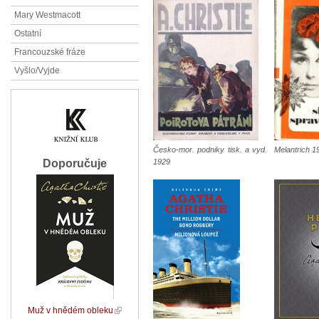
Mary Westmacott
Ostatní
Francouzské fráze
Vyšlo/Vyjde
Česko-mor. podniky tisk. a vyd.
Melantrich 1
1929
Doporučuje
Muž v hnědém obleku