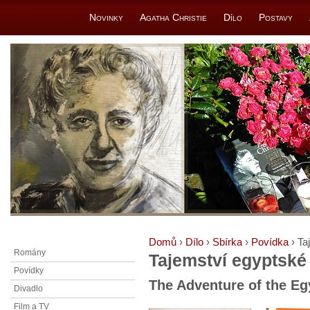
Novinky
Agatha Christie
Dílo
Postavy
Domů
›
Dílo
›
Sbírka
›
Povídka
› Ta
Romány
Tajemství egyptské
Povídky
The Adventure of the E
Divadlo
Film a TV