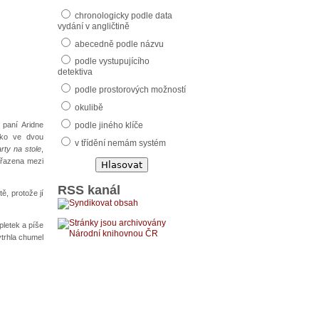
chronologicky podle data
vydání v angličtině
abecedně podle názvu
podle vystupujícího
detektiva
podle prostorových možností
okulibě
paní Aridne
podle jiného klíče
jako ve dvou
v třídění nemám systém
rty na stole
,
řazena mezi
RSS kanál
tě, protože jí
pletek a píše
ytrhla chumel