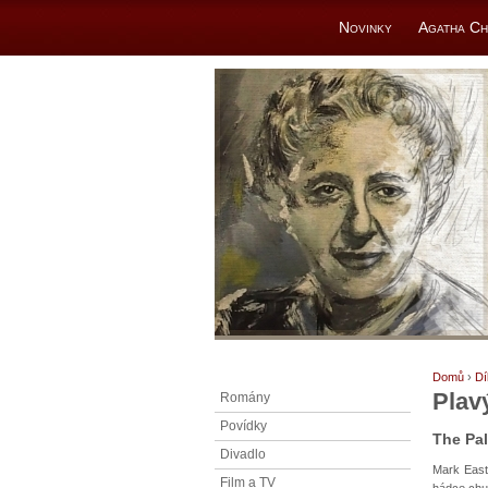
Novinky
Agatha Ch
Domů
›
Dí
Plav
Romány
Povídky
The Pa
Divadlo
Mark East
Film a TV
hádce chu