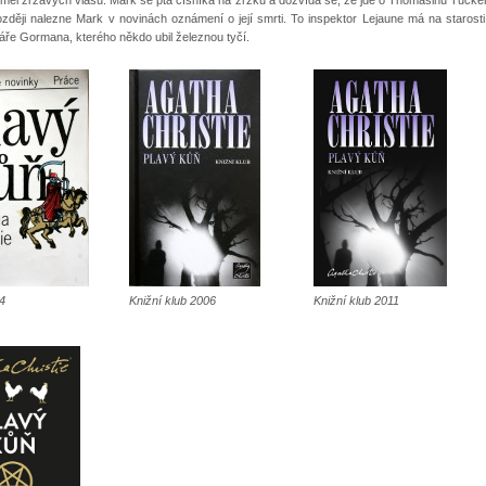
zději nalezne Mark v novinách oznámení o její smrti. To inspektor Lejaune má na starosti
áře Gormana, kterého někdo ubil železnou tyčí.
4
Knižní klub 2006
Knižní klub 2011