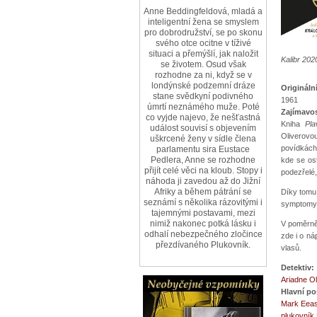
Anne Beddingfeldová, mladá a
inteligentní žena se smyslem
pro dobrodružství, se po skonu
svého otce ocitne v tíživé
situaci a přemýšlí, jak naložit
Kalibr 202
se životem. Osud však
rozhodne za ni, když se v
londýnské podzemní dráze
Origináln
stane svědkyní podivného
1961
úmrtí neznámého muže. Poté
Zajímavos
co vyjde najevo, že nešťastná
Kniha
Pla
událost souvisí s objevením
Oliverovo
uškrcené ženy v sídle člena
povídkách
parlamentu sira Eustace
Pedlera, Anne se rozhodne
kde se ost
přijít celé věci na kloub. Stopy i
podezřelé,
náhoda ji zavedou až do Jižní
Afriky a během pátrání se
Díky tomu,
seznámí s několika rázovitými i
symptomy 
tajemnými postavami, mezi
nimiž nakonec potká lásku i
V poměrně
odhalí nebezpečného zločince
zde i o n
přezdívaného Plukovník.
vlasů.
Detektiv:
Ariadne O
Hlavní po
Mark Eeas
plukovník