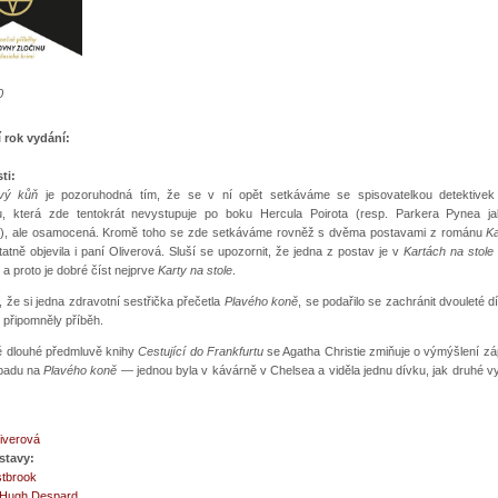
0
í rok vydání:
ti:
vý kůň
je pozoruhodná tím, že se v ní opět setkáváme se spisovatelkou detektivek 
u, která zde tentokrát nevystupuje po boku Hercula Poirota (resp. Parkera Pynea 
), ale osamocená. Kromě toho se zde setkáváme rovněž s dvěma postavami z románu
Ka
atně objevila i paní Oliverová. Sluší se upozornit, že jedna z postav je v
Kartách na stole
 a proto je dobré číst nejprve
Karty na stole
.
 že si jedna zdravotní sestřička přečetla
Plavého koně
, se podařilo se zachránit dvouleté dí
připomněly příběh.
 dlouhé předmluvě knihy
Cestující do Frankfurtu
se Agatha Christie zmiňuje o výmýšlení zá
ápadu na
Plavého koně
—
jednou byla v kávárně v Chelsea a viděla jednu dívku, jak druhé v
liverová
stavy:
tbrook
 Hugh Despard