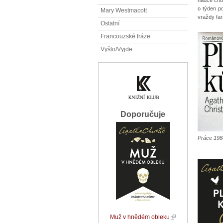
o týden po
Mary Westmacott
vraždy far
Ostatní
Francouzské fráze
Vyšlo/Vyjde
Doporučuje
Práce 198
Muž v hnědém obleku