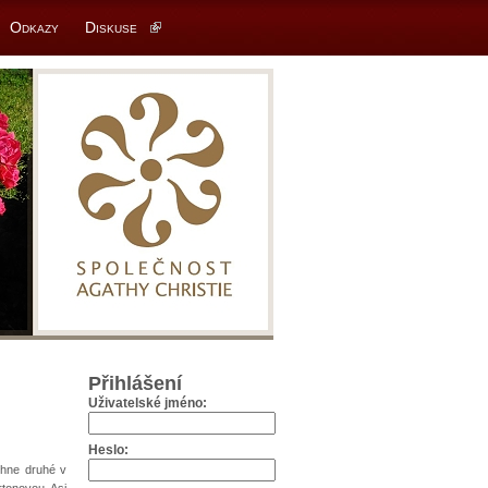
Odkazy
Diskuse
Přihlášení
Uživatelské jméno:
Heslo:
rhne druhé v
tonovou. Asi