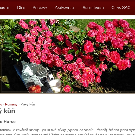
ristie
Dílo
Postavy
Zajímavosti
Společnost
Cena SAC
lo
›
Romány
› Plavý kůň
ý kůň
le Horse
rebrook v kavárně sleduje, jak si dvě dívky „vjedou do vlasů“. Přesněji řečeno jedna vyt
mel zrzavých vlasů. Mark se ptá číšníka na zrzku a dozvídá se, že jde o Thomasinu Tucker