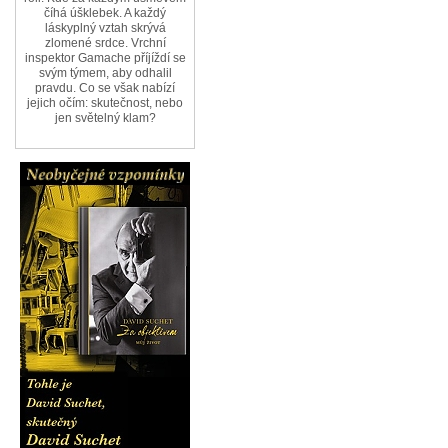
číhá úšklebek. A každý
láskyplný vztah skrývá
zlomené srdce. Vrchní
inspektor Gamache příjíždí se
svým týmem, aby odhalil
pravdu. Co se však nabízí
jejich očím: skutečnost, nebo
jen světelný klam?