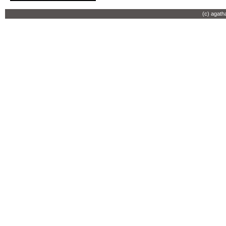
(c) agath