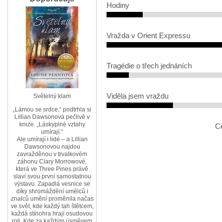
Hodiny
Vražda v Orient Expressu
Tragédie o třech jednáních
Viděla jsem vraždu
Světelný klam
„Lámou se srdce,“ podtrhla si
Lillian Dawsonová pečlivě v
knize. „Láskyplné vztahy
C
umírají.“
Ale umírají i lidé – a Lillian
Dawsonovou najdou
zavražděnou v trvalkovém
záhonu Clary Morrowové,
která ve Three Pines právě
slaví svou první samostatnou
výstavu. Zapadlá vesnice se
díky shromáždění umělců i
znalců umění proměnila načas
ve svět, kde každý tah štětcem,
každá stínohra hrají osudovou
roli. Kde za každým úsměvem