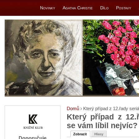
Novinky
Agatha Christie
Dílo
Postavy
Domů
› Který případ z 12.řady seriá
Který případ z 12.
se vám líbil nejvíc?
Zobrazit
Hlasy
Doporučuje