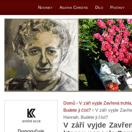
Novinky
Agatha Christie
Dílo
Postavy
Domů
›
V září vyjde Zavřená truhl
Budete ji číst?
› V září vyjde Zavře
Hannah. Budete ji číst?
V září vyjde Zavřen
Doporučuje