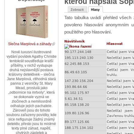
kterou napsala Soph
Zobrazit
Hlasy
Tato tabulka uvádí přehled všech
povoleno hlasování anonymním už
použitého pro hlasování.
Návštěvník
Hlasovat
Slečna Marplová a záhady
90.177.244.148
Četl(a) jsem V
Nové luxusní ilustrované
vydání povídek Agathy Christie
195.113.240.130
Nečetl(a) jsem
tentokrát soustřeďuje kratší
62.245.88.153
Četl(a) jsem V
příběhy, v nichž vystupuje
Četl(a) jsem 
druhá nejslavnější postava
86.49.63.105
královny detektivek – slečna
truhlu.
Jane Marplová, ctihodná stará
147.230.156.204
Nečetl(a) jsem
panna z vesničky St. Mary
193.86.64.66
Nečetl(a) jsem
Mead, proslulá jako
„odbornice na mrtvoly“, která
95.102.175.97
Četl(a) jsem V
se dokonale vyzná ve
5.61.34.51
Četl(a) jsem V
zločinech a nemilosrdně
85.158.138.20
Nečetl(a) jsem
odhaluje jejich pachatele.
Zároveň jsou do tohoto
Nečetl(a) jse
109.80.126.96
souboru zařazeny povídky, kde
Zavřenou truhlu
sice nefiguruje žádný známý
89.177.125.66
Četl(a) jsem V
detektiv, přesto jsou to mistrné
188.175.134.102
Četl(a) jsem V
texty plné záhad, napětí,
chytrých zápletek a
Nečetl(a) jse