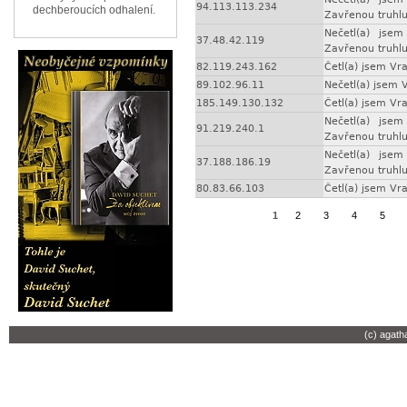
94.113.113.234
dechberoucích odhalení.
Zavřenou truhlu
Nečetl(a) jse
37.48.42.119
Zavřenou truhlu
82.119.243.162
Četl(a) jsem V
89.102.96.11
Nečetl(a) jsem
185.149.130.132
Četl(a) jsem V
Nečetl(a) jse
91.219.240.1
Zavřenou truhlu
Nečetl(a) jse
37.188.186.19
Zavřenou truhlu
80.83.66.103
Četl(a) jsem V
1
2
3
4
5
(c) agath