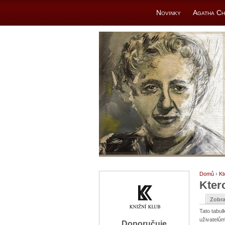
Novinky
Agatha Ch
Domů
›
Kt
Kter
Zobra
Tato tabu
uživatelům
Doporučuje