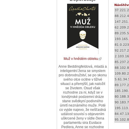
Návštěv
37.221.
88.212.
147.251
62.209.
89.235.5
193.165
81.0.223
92.217.2
2.103.16
Muž v hnědém obleku
85.237.
Anne Beddingfeldová, mladá a
88.102.8
inteligentní žena se smyslem
109.80.
pro dobrodružství, se po skonu
5.61.34.
svého otce ocitne v tíživé
situaci a přemýšlí, jak naložit
89.177.
se životem. Osud však
185.190
rozhodne za ni, když se v
80.188.
londýnské podzemní dráze
stane svědkyní podivného
90.183.7
úmrtí neznámého muže. Poté
195.113
co vyjde najevo, že nešťastná
84.47.13
událost souvisí s objevením
uškrcené ženy v sídle člena
95.102.8
parlamentu sira Eustace
Pedlera, Anne se rozhodne