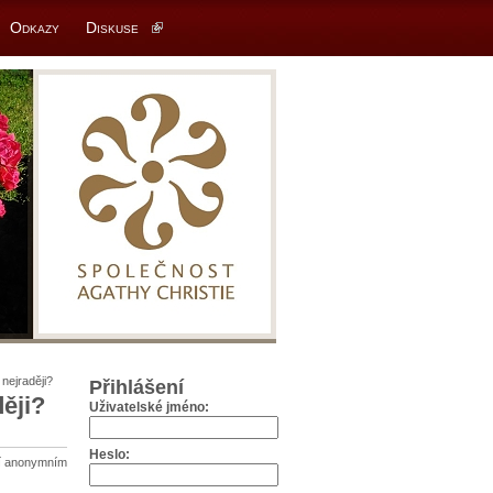
Odkazy
Diskuse
 nejraději?
Přihlášení
ěji?
Uživatelské jméno:
Heslo:
ní anonymním