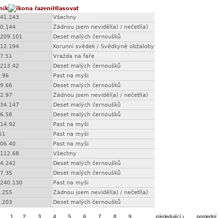
ník
Hlasovat
241.243
Všechny
40.144
Žádnou jsem neviděl(a) / nečetl(a)
.209.101
Deset malých černoušků
212.194
Korunní svědek / Svědkyně obžaloby
7.51
Vražda na faře
.213.42
Deset malých černoušků
.96
Past na myši
9.66
Deset malých černoušků
2.97
Žádnou jsem neviděl(a) / nečetl(a)
234.147
Deset malých černoušků
6.58
Deset malých černoušků
214.92
Past na myši
51
Past na myši
206.40
Past na myši
.112.68
Všechny
34.242
Deset malých černoušků
7.35
Deset malých černoušků
.240.130
Past na myši
.255
Žádnou jsem neviděl(a) / nečetl(a)
.203
Deset malých černoušků
1
2
3
4
5
6
7
8
9
…
následující ›
poslední