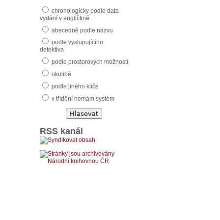
chronologicky podle data
vydání v angličtině
abecedně podle názvu
podle vystupujícího
detektiva
podle prostorových možností
okulibě
podle jiného klíče
v třídění nemám systém
RSS kanál