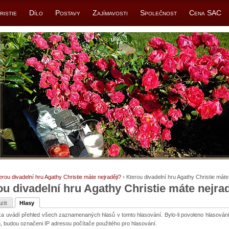
ristie
Dílo
Postavy
Zajímavosti
Společnost
Cena SAC
erou divadelní hru Agathy Christie máte nejraději?
› Kterou divadelní hru Agathy Christie máte
ou divadelní hru Agathy Christie máte nejrad
zit
Hlasy
lka uvádí přehled všech zaznamenaných hlasů v tomto hlasování. Bylo-li povoleno hlasová
, budou označeni IP adresou počítače použitého pro hlasování.