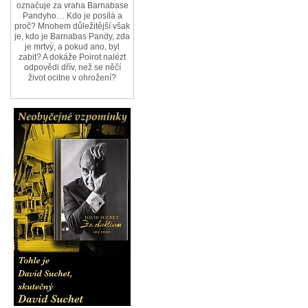
označuje za vraha Barnabase
Pandyho… Kdo je posílá a
proč? Mnohem důležitější však
je, kdo je Barnabas Pandy, zda
je mrtvý, a pokud ano, byl
zabit? A dokáže Poirot nalézt
odpovědi dřív, než se něčí
život ocitne v ohrožení?