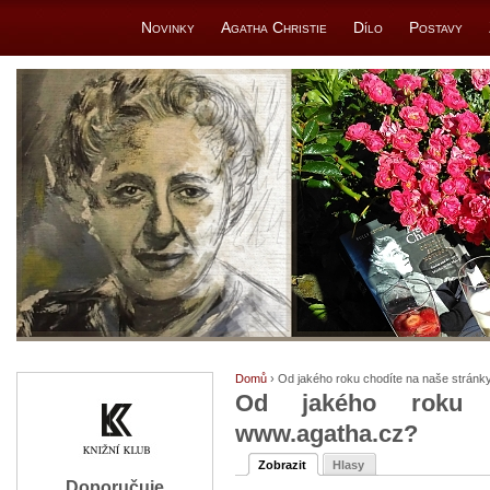
Novinky
Agatha Christie
Dílo
Postavy
Domů
› Od jakého roku chodíte na naše strán
Od jakého roku 
www.agatha.cz?
Zobrazit
Hlasy
Doporučuje