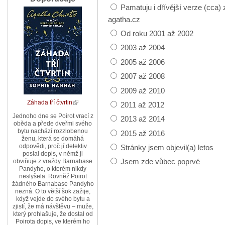
Pamatuju i dřívější verze (cca) 
agatha.cz
Od roku 2001 až 2002
2003 až 2004
2005 až 2006
2007 až 2008
2009 až 2010
Záhada tří čtvrtin
2011 až 2012
Jednoho dne se Poirot vrací z
2013 až 2014
oběda a přede dveřmi svého
bytu nachází rozzlobenou
2015 až 2016
ženu, která se domáhá
odpovědi, proč jí detektiv
Stránky jsem objevil(a) letos
poslal dopis, v němž ji
Jsem zde vůbec poprvé
obviňuje z vraždy Barnabase
Pandyho, o kterém nikdy
neslyšela. Rovněž Poirot
žádného Barnabase Pandyho
nezná. O to větší šok zažije,
když vejde do svého bytu a
zjistí, že má návštěvu – muže,
který prohlašuje, že dostal od
Poirota dopis, ve kterém ho