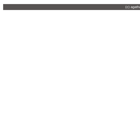
(c) agath