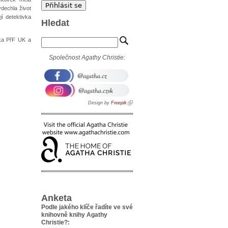
vdechla život
í detektivka
Hledat
ěka PřF UK a
Společnost Agathy Christie:
Design by
Freepik
Anketa
Podle jakého klíče řadíte ve své
knihovně knihy Agathy
Christie?: