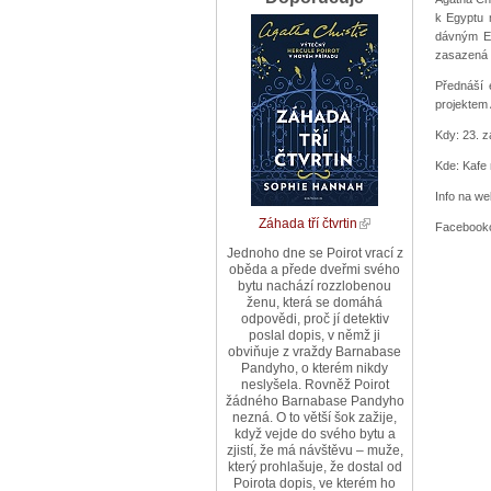
k Egyptu m
dávným Egy
zasazená 
Přednáší 
projektem 
Kdy: 23. z
Kde: Kafe
Info na w
Záhada tří čtvrtin
Facebooko
Jednoho dne se Poirot vrací z
oběda a přede dveřmi svého
bytu nachází rozzlobenou
ženu, která se domáhá
odpovědi, proč jí detektiv
poslal dopis, v němž ji
obviňuje z vraždy Barnabase
Pandyho, o kterém nikdy
neslyšela. Rovněž Poirot
žádného Barnabase Pandyho
nezná. O to větší šok zažije,
když vejde do svého bytu a
zjistí, že má návštěvu – muže,
který prohlašuje, že dostal od
Poirota dopis, ve kterém ho