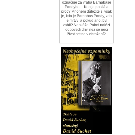
označuje za vraha Barnabase
Pandyho… Kdo je posílá a
proč? Mnohem důležitější však
je, kdo je Barnabas Pandy, zda
je mrtvý, a pokud ano, byl
zabit? A dokáže Poirot nalézt
odpovědi dřív, než se něčí
život ocitne v ohrožení?