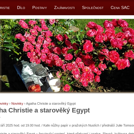
ristie
Dílo
Postavy
Zajímavosti
Společnost
Cena SAC
vinky
›
Novinky
› Agatha Christie a starověký Egypt
ha Christie a starověký Egypt
5
září 2025 hod. od 19.00 hod. / Kafe nůžky papír v pražských Nuslích / přednáší Julie Tomso
istie a starověký Egypt – fascinující spojení, které překvapí i znalce. Slavná „královna det