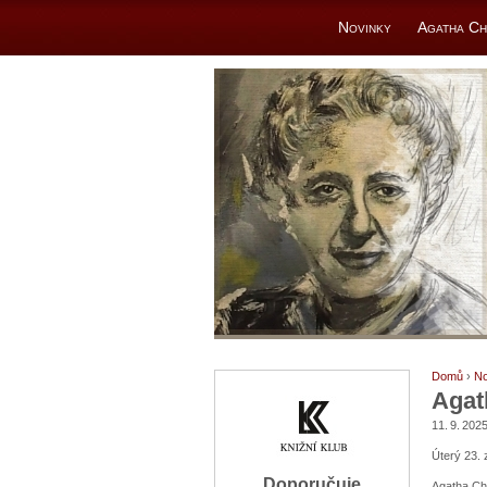
Novinky
Agatha Ch
Domů
›
No
Agat
11. 9. 202
Úterý 23. 
Doporučuje
Agatha Chr