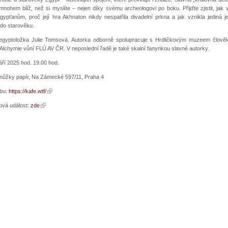
nohem blíž, než si myslíte – nejen díky svému archeologovi po boku. Přijďte zjistit, jak 
pťanům, proč její hra Akhnaton nikdy nespatřila divadelní prkna a jak vznikla jediná jej
do starověku.
egyptoložka Julie Tomsová. Autorka odborně spolupracuje s Hrdličkovým muzeem člov
Alchymie vůní FLÚ AV ČR. V neposlední řadě je také skalní fanynkou slavné autorky.
áří 2025 hod. 19.00 hod.
 nůžky papír, Na Zámecké 597/11, Praha 4
ebu:
https://kafe.wtf/
vá událost:
zde