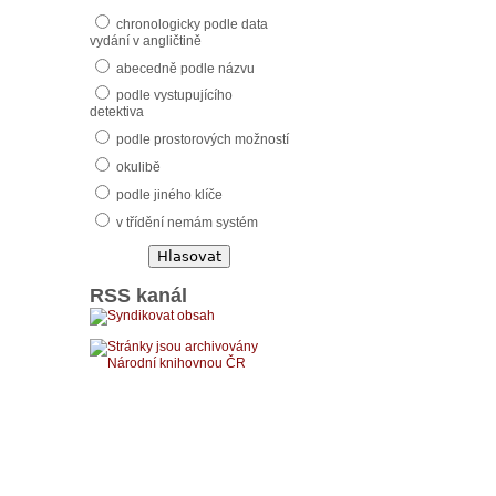
chronologicky podle data
vydání v angličtině
abecedně podle názvu
podle vystupujícího
detektiva
podle prostorových možností
okulibě
podle jiného klíče
v třídění nemám systém
RSS kanál