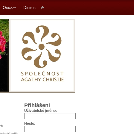
Odkazy
Diskuse
Přihlášení
Uživatelské jméno:
Heslo:
vá
ektivek“ měla