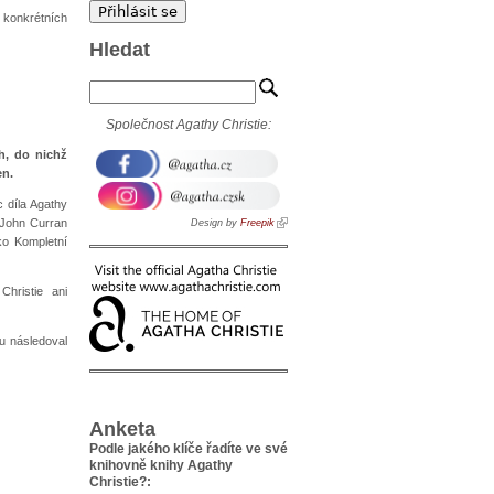
 konkrétních
Hledat
Společnost Agathy Christie:
ch, do nichž
en.
c díla Agathy
 John Curran
Design by
Freepik
ko Kompletní
hristie ani
u následoval
Anketa
Podle jakého klíče řadíte ve své
knihovně knihy Agathy
Christie?: