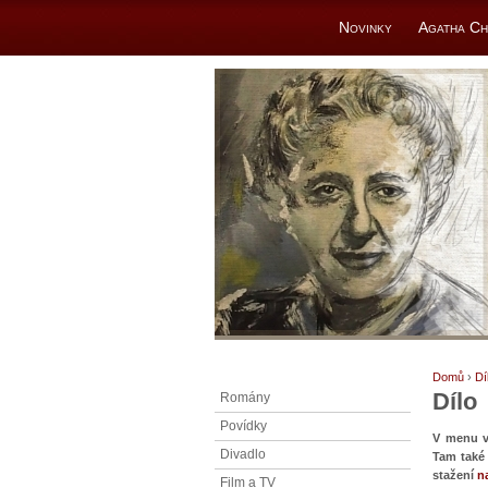
Novinky
Agatha Ch
Domů
›
Dí
Dílo
Romány
Povídky
V menu vl
Divadlo
Tam také 
stažení
n
Film a TV