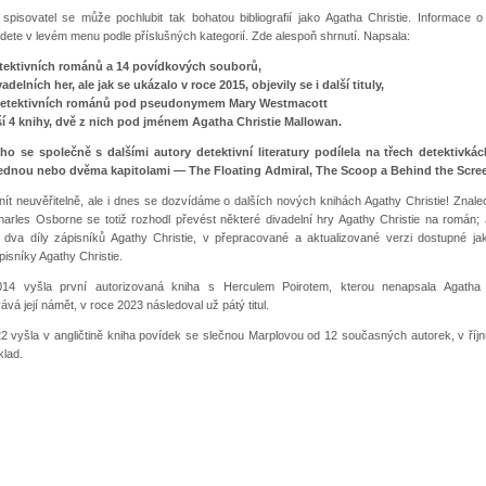
 spisovatel se může pochlubit tak bohatou bibliografií jako Agatha Christie. Informace o
ajdete v levém menu podle příslušných kategorií. Zde alespoň shrnutí. Napsala:
tektivních románů a 14 povídkových souborů,
vadelních her, ale jak se ukázalo v roce 2015, objevily se i další tituly,
detektivních románů pod pseudonymem Mary Westmacott
ší 4 knihy, dvě z nich pod jménem Agatha Christie Mallowan.
o se společně s dalšími autory detektivní literatury podílela na třech detektivká
 jednou nebo dvěma kapitolami
—
The Floating Admiral, The Scoop a Behind the Scre
ít neuvěřitelně, ale i dnes se dozvídáme o dalších nových knihách Agathy Christie! Znale
Charles Osborne se totiž rozhodl převést některé divadelní hry Agathy Christie na román;
vil dva díly zápisníků Agathy Christie, v přepracované a aktualizované verzi dostupné ja
pisníky Agathy Christie.
14 vyšla první autorizovaná kniha s Herculem Poirotem, kterou nenapsala Agatha C
vá její námět, v roce 2023 následoval už pátý titul.
2 vyšla v angličtině kniha povídek se slečnou Marplovou od 12 současných autorek, v říjn
klad.