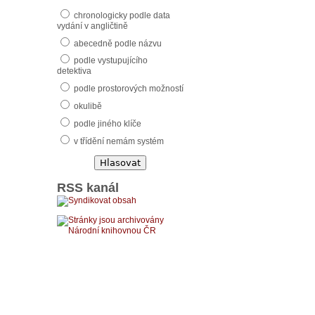
chronologicky podle data
vydání v angličtině
abecedně podle názvu
podle vystupujícího
detektiva
podle prostorových možností
okulibě
podle jiného klíče
v třídění nemám systém
RSS kanál