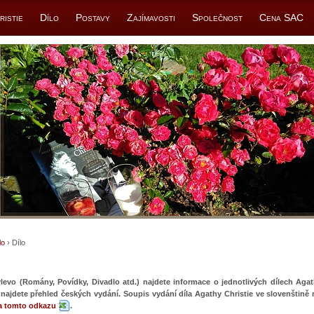
ristie
Dílo
Postavy
Zajímavosti
Společnost
Cena SAC
lo
› Dílo
evo (Romány, Povídky, Divadlo atd.) najdete informace o jednotlivých dílech Agat
najdete přehled českých vydání. Soupis vydání díla Agathy Christie ve slovenštině
a tomto odkazu
.