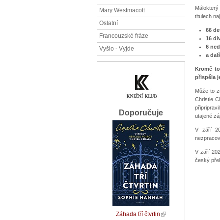
Málokterý
Mary Westmacott
titulech n
Ostatní
66 de
Francouzské fráze
16 di
6 ne
Vyšlo - Vyjde
a dal
Kromě toh
přispěla
Může to zn
Christie 
připripra
Doporučuje
utajené zá
V září 20
nezpracová
V září 202
český pře
Záhada tří čtvrtin