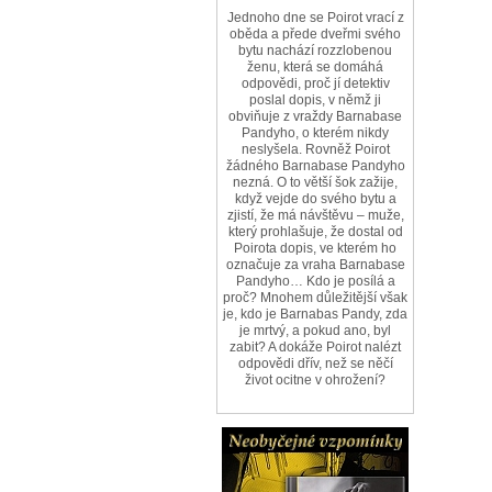
Jednoho dne se Poirot vrací z
oběda a přede dveřmi svého
bytu nachází rozzlobenou
ženu, která se domáhá
odpovědi, proč jí detektiv
poslal dopis, v němž ji
obviňuje z vraždy Barnabase
Pandyho, o kterém nikdy
neslyšela. Rovněž Poirot
žádného Barnabase Pandyho
nezná. O to větší šok zažije,
když vejde do svého bytu a
zjistí, že má návštěvu – muže,
který prohlašuje, že dostal od
Poirota dopis, ve kterém ho
označuje za vraha Barnabase
Pandyho… Kdo je posílá a
proč? Mnohem důležitější však
je, kdo je Barnabas Pandy, zda
je mrtvý, a pokud ano, byl
zabit? A dokáže Poirot nalézt
odpovědi dřív, než se něčí
život ocitne v ohrožení?