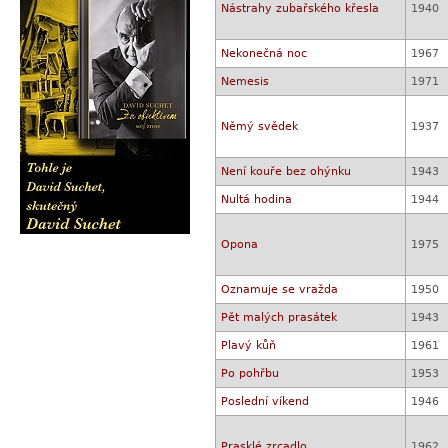
Nástrahy zubařského křesla
1940
Nekonečná noc
1967
Nemesis
1971
Němý svědek
1937
Není kouře bez ohýnku
1943
Nultá hodina
1944
Opona
1975
Oznamuje se vražda
1950
Pět malých prasátek
1943
Plavý kůň
1961
Po pohřbu
1953
Poslední víkend
1946
Prasklé zrcadlo
1962