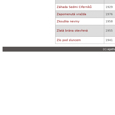
Záhada Sedmi Ciferníků
1929
Zapomenutá vražda
1976
Zkouška neviny
1958
Zlatá brána otevřená
1955
Zlo pod sluncem
1941
(c) agath