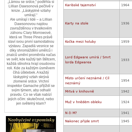
„Lámou se srdce,“ podtrhla si
Karibské tajemství
1964
Lillian Dawsonová pečlivě v
knize. „Láskyplné vztahy
umírají.“
Ale umírají i lidé – a Lillian
Karty na stole
1936
Dawsonovou najdou
zavražděnou v trvalkovém
záhonu Clary Morrowové,
která ve Three Pines právě
slaví svou první samostatnou
Kočka mezi holuby
1959
výstavu. Zapadlá vesnice se
díky shromáždění umělců i
znalců umění proměnila načas
Lord Edgware umírá / Smrt
ve svět, kde každý tah štětcem,
1933
lorda Edgwarea
každá stínohra hrají osudovou
roli. Kde za každým úsměvem
číhá úšklebek. A každý
láskyplný vztah skrývá
Místo určení neznámé / Cíl
1954
zlomené srdce. Vrchní
neznámý
inspektor Gamache příjíždí se
svým týmem, aby odhalil
Mrtvá v knihovně
1942
pravdu. Co se však nabízí
jejich očím: skutečnost, nebo
Muž v hnědém obleku
1924
jen světelný klam?
N či M?
1941
Nakonec přijde smrt
1945