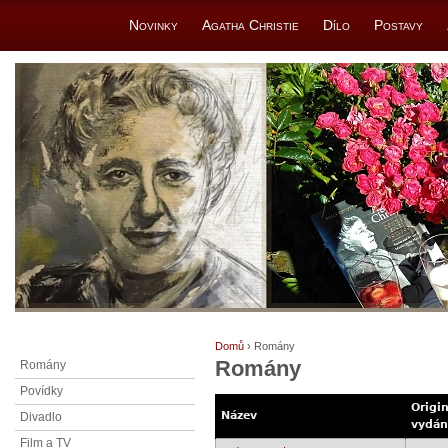
Novinky
Agatha Christie
Dílo
Postavy
Domů
› Romány
Romány
Romány
Povídky
Origin
Název
Divadlo
vydán
Film a TV