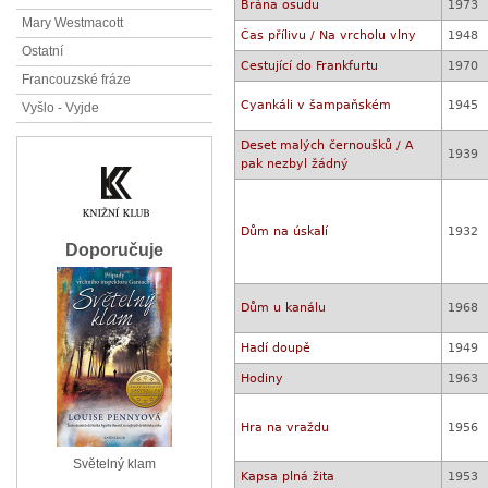
Brána osudu
1973
Mary Westmacott
Čas přílivu / Na vrcholu vlny
1948
Ostatní
Cestující do Frankfurtu
1970
Francouzské fráze
Cyankáli v šampaňském
1945
Vyšlo - Vyjde
Deset malých černoušků / A
1939
pak nezbyl žádný
Dům na úskalí
1932
Doporučuje
Dům u kanálu
1968
Hadí doupě
1949
Hodiny
1963
Hra na vraždu
1956
Světelný klam
Kapsa plná žita
1953