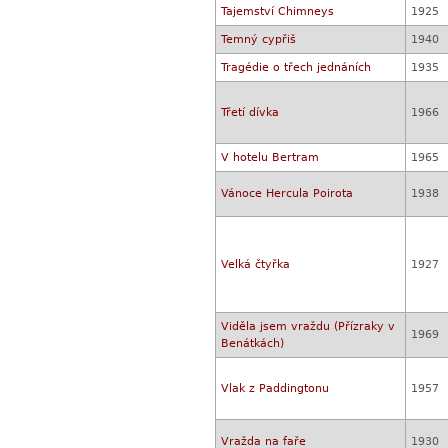
Tajemství Chimneys
1925
Temný cypřiš
1940
Tragédie o třech jednáních
1935
Třetí dívka
1966
V hotelu Bertram
1965
Vánoce Hercula Poirota
1938
Velká čtyřka
1927
Viděla jsem vraždu (Přízraky v
1969
Benátkách)
Vlak z Paddingtonu
1957
Vražda na faře
1930