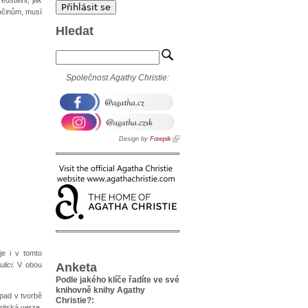
očinům, musí
Hledat
Společnost Agathy Christie:
Design by
Freepik
je i v tomto
Anketa
lici
. V obou
Podle jakého klíče řadíte ve své
knihovně knihy Agathy
ípad v tvorbě
Christie?:
ritská verze,