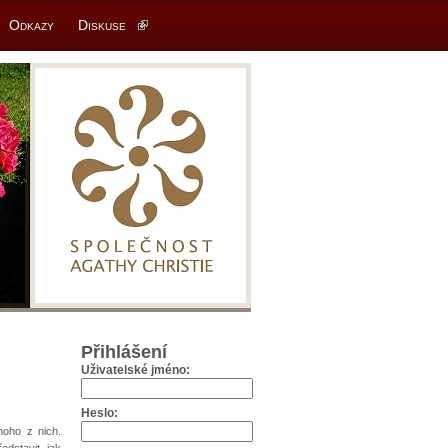
Odkazy
Diskuse
Přihlášení
Uživatelské jméno:
Heslo:
noho z nich.
edstavit, jak