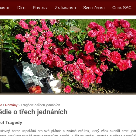
ristie
Dílo
Postavy
Zajímavosti
Společnost
Cena SAC
lo
›
Romány
› Tragédie o třech jednáních
édie o třech jednáních
Act Tragedy
 slavný herec uspořádá pro své přátele a známé večírek, který však skončí smrtí jed
irot, který byl rovněž mezi pozvanými, odmítá uvěřit ve vraždu, protože si vůbec neumí př