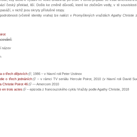
ází český překlad, liší. Došlo ke změně důvodů, které ke zločinům vedly, v té souvislost
pasáží, v nichž jsou skryty příslušné stopy.
podrobnosti (včetně identity vraha) lze nalézt v
Promyšlených vraždách Agathy Christie
irot
acování:
ní název
n
a o třech dějstvích
, 1986 – v hlavní roli Peter Ustinov
die o třech jednáních
– v rámci TV seriálu Hercule Poirot, 2010 (v hlavní roli David S
 Christie Poirot 46
— Amercom 2010
 en trois actes
– epizoda z francouzského cyklu Vraždy podle Agathy Christie, 2018