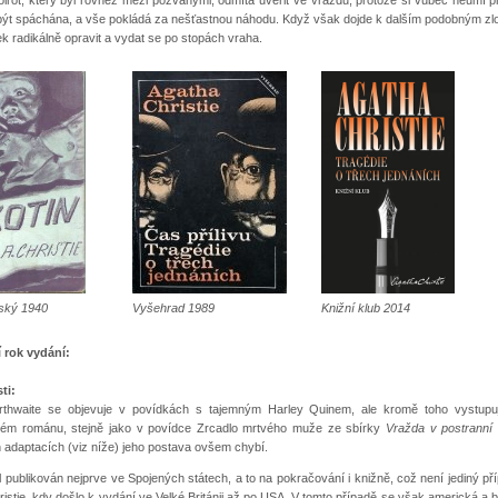
být spáchána, a vše pokládá za nešťastnou náhodu. Když však dojde k dalším podobným zl
k radikálně opravit a vydat se po stopách vraha.
eský 1940
Vyšehrad 1989
Knižní klub 2014
í rok vydání:
ti:
rthwaite se objevuje v povídkách s tajemným Harley Quinem, ale kromě toho vystupu
kém románu, stejně jako v povídce Zrcadlo mrtvého muže ze sbírky
Vražda v postranní u
h adaptacích (viz níže) jeho postava ovšem chybí.
publikován nejprve ve Spojených státech, a to na pokračování i knižně, což není jediný př
istie, kdy došlo k vydání ve Velké Británii až po USA. V tomto případě se však americká a b