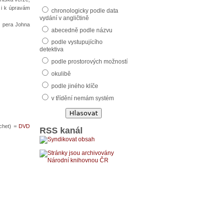
i i k úpravám
chronologicky podle data
vydání v angličtině
z pera Johna
abecedně podle názvu
podle vystupujícího
detektiva
podle prostorových možností
okulibě
podle jiného klíče
v třídění nemám systém
uchet) =
DVD
RSS kanál