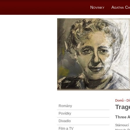
Novinky
Agatha Ch
Domů
›
Dí
Trag
Romány
Povídky
Three 
Divadlo
Stárnoucí
Film a TV
Hercule Po