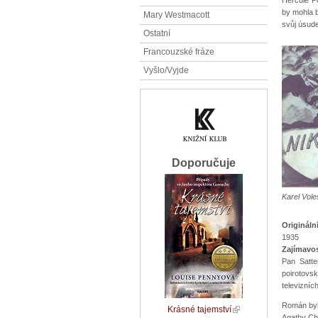
by mohla 
Mary Westmacott
svůj úsude
Ostatní
Francouzské fráze
Vyšlo/Vyjde
Doporučuje
Karel Vol
Origináln
1935
Zajímavos
Pan Satte
poirotovs
televizníc
Román byl 
Krásné tajemství
Agathy Chr