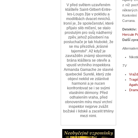
V před světem uzavřeném
z níž poch
klášteře Saint-Gilbert-Entre-
některých 
les-Loups žije v poklidu a
Konkrétní 
modlitbách dvacet mnichů.
Currana.
Ironií je, že společenství, které
přijalo slib mlčení, se stalo
Detektiv:
proslulým pro svůj nádherný
Hercule Po
zpěv, jehož působení na
Další zpr
posluchače je tak hluboké, že
se mu přezdívá „krásné
Alternativ
tajemství“. Až když je
zavražděn známý sbormistr,
Nikoti
brána kláštera se otevře a
vpustí vrchního inspektora
TV
Armanda Gamache ze slavné
quebecké Sureté, který zde
Vražd
objeví neklid ve zdánlivé
Tragé
harmonii a je nucen
Agatha
konfrontovat se i se svými
Drame
vlastními démony. Před
odhalením vraha, před
obnovením míru musí vrchní
inspektor nejprve zvážit
božské i lidské a zacelit trhliny
mezi nimi.