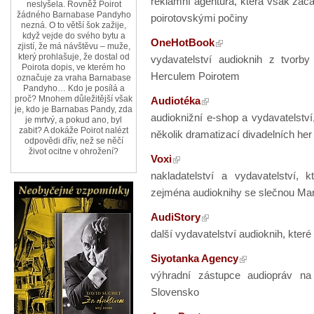
reklamní agentura, která však začal
neslyšela. Rovněž Poirot
žádného Barnabase Pandyho
poirotovskými počiny
nezná. O to větší šok zažije,
když vejde do svého bytu a
OneHotBook
zjistí, že má návštěvu – muže,
který prohlašuje, že dostal od
vydavatelství audioknih z tvorb
Poirota dopis, ve kterém ho
Herculem Poirotem
označuje za vraha Barnabase
Pandyho… Kdo je posílá a
proč? Mnohem důležitější však
Audiotéka
je, kdo je Barnabas Pandy, zda
audioknižní e-shop a vydavatelství
je mrtvý, a pokud ano, byl
zabit? A dokáže Poirot nalézt
několik dramatizací divadelních her
odpovědi dřív, než se něčí
život ocitne v ohrožení?
Voxi
nakladatelství a vydavatelství,
zejména audioknihy se slečnou Ma
AudiStory
další vydavatelství audioknih, které 
Siyotanka Agency
výhradní zástupce audiopráv na
Slovensko