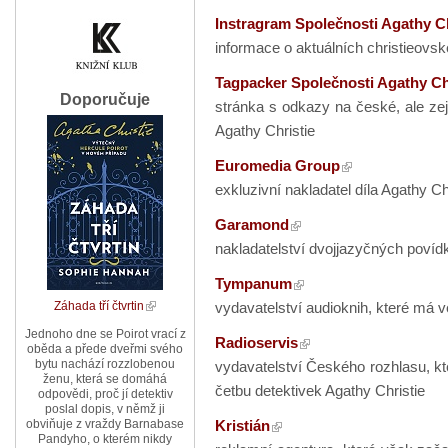
Instragram Společnosti Agathy Ch
informace o aktuálních christieovs
Tagpacker
Společnosti Agathy Ch
Doporučuje
stránka s odkazy na české, ale zej
Agathy Christie
Euromedia Group
exkluzivní nakladatel díla Agathy Ch
Garamond
nakladatelství dvojjazyčných povíd
Tympanum
vydavatelství audioknih, které má ve
Záhada tří čtvrtin
Jednoho dne se Poirot vrací z
Radioservis
oběda a přede dveřmi svého
bytu nachází rozzlobenou
vydavatelství Českého rozhlasu, kt
ženu, která se domáhá
četbu detektivek Agathy Christie
odpovědi, proč jí detektiv
poslal dopis, v němž ji
Kristián
obviňuje z vraždy Barnabase
Pandyho, o kterém nikdy