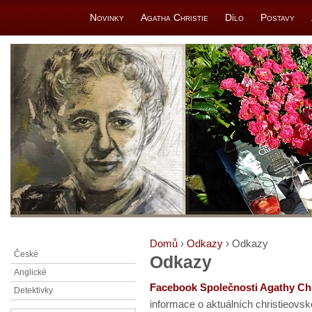
Novinky
Agatha Christie
Dílo
Postavy
Domů
›
Odkazy
› Odkazy
České
Odkazy
Anglické
Facebook Společnosti Agathy Chr
Detektivky
informace o aktuálních christieovs