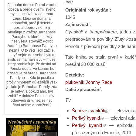
1980
Jednoho dne se Poirot vrací z
Originální rok vydání:
oběda a přede dveřmi svého
bytu nachází rozzlobenou
1945
ženu, která se domáhá
odpovědi, proč jí detektiv
Zajímavosti:
poslal dopis, v němž ji
Cyankáli v šampaňském
, jeden z
obviňuje z vraždy Barnabase
Pandyho, o kterém nikdy
přepracováním povídky
Žlutý kos
neslyšela. Rovněž Poirot
Poirota z původní povídky zde nahr
žádného Barnabase Pandyho
nezná. O to větší šok zažije,
když vejde do svého bytu a
Tato kniha se stala první v kariéř
zjistí, že má návštěvu – muže,
přesáhl 30 000 kusů.
který prohlašuje, že dostal od
Poirota dopis, ve kterém ho
označuje za vraha Barnabase
Detektiv:
Pandyho… Kdo je posílá a
plukovník Johnny Race
proč? Mnohem důležitější však
je, kdo je Barnabas Pandy, zda
Další zpracování:
je mrtvý, a pokud ano, byl
zabit? A dokáže Poirot nalézt
TV
odpovědi dřív, než se něčí
život ocitne v ohrožení?
Šumivé cyankáli
— televizní a
Perlivý kyanid
— televizní ada
Perlivý kyanid
— epizoda se
přesazeným do Francie, 2013