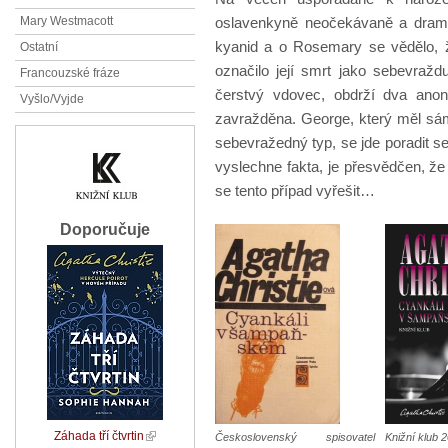
oslavenkyně neočekávaně a drama
Mary Westmacott
kyanid a o Rosemary se vědělo, ž
Ostatní
označilo její smrt jako sebevraž
Francouzské fráze
čerstvý vdovec, obdrží dva anon
Vyšlo/Vyjde
zavražděna. George, který měl sá
sebevražedný typ, se jde poradit
vyslechne fakta, je přesvědčen, že
se tento případ vyřešit…
Doporučuje
Záhada tří čtvrtin
Československý spisovatel
Knižní klub 