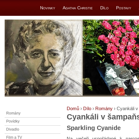
Novinky
Agatha Christie
Dílo
Postavy
Domů
›
Dílo
›
Romány
› Cyankáli 
Romány
Cyankáli v šampa
Povídky
Sparkling Cyanide
Divadlo
Film a TV
Na večeři uspořádané k naroze