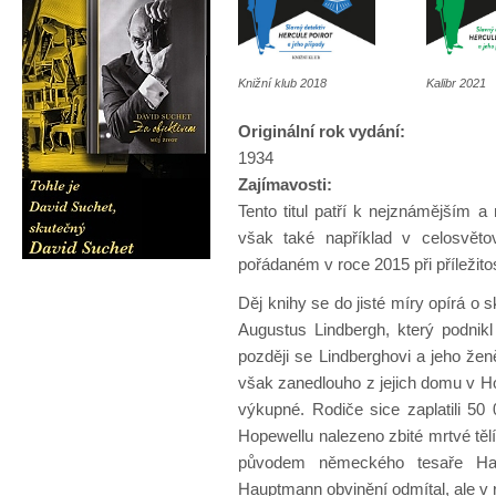
Knižní klub 2018
Kalibr 2021
Originální rok vydání:
1934
Zajímavosti:
Tento titul patří k nejznámějším a
však také například v celosvětov
pořádaném v roce 2015 při příležitos
Děj knihy se do jisté míry opírá o 
Augustus Lindbergh, který podnikl 
později se Lindberghovi a jeho žen
však zanedlouho z jejich domu v 
výkupné. Rodiče sice zaplatili 50 
Hopewellu nalezeno zbité mrtvé těl
původem německého tesaře Hau
Hauptmann obvinění odmítal, ale v 