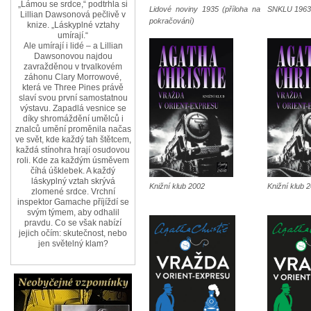
„Lámou se srdce,“ podtrhla si
Lidové noviny 1935 (příloha na
SNKLU 1963
Lillian Dawsonová pečlivě v
pokračování)
knize. „Láskyplné vztahy
umírají.“
Ale umírají i lidé – a Lillian
Dawsonovou najdou
zavražděnou v trvalkovém
záhonu Clary Morrowové,
která ve Three Pines právě
slaví svou první samostatnou
výstavu. Zapadlá vesnice se
díky shromáždění umělců i
znalců umění proměnila načas
ve svět, kde každý tah štětcem,
každá stínohra hrají osudovou
roli. Kde za každým úsměvem
číhá úšklebek. A každý
láskyplný vztah skrývá
Knižní klub 2002
Knižní klub 
zlomené srdce. Vrchní
inspektor Gamache příjíždí se
svým týmem, aby odhalil
pravdu. Co se však nabízí
jejich očím: skutečnost, nebo
jen světelný klam?