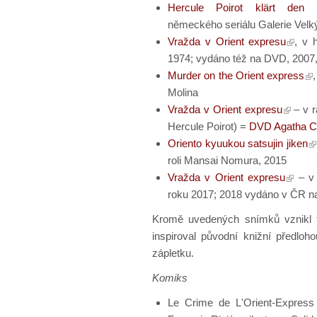
Hercule Poirot klärt den
německého seriálu Galerie Velkýc
Vražda v Orient expresu
, v 
1974; vydáno též na DVD, 2007
Murder on the Orient express
Molina
Vražda v Orient expresu
– v r
Hercule Poirot) =
DVD Agatha Chr
Oriento kyuukou satsujin jiken
roli Mansai Nomura, 2015
Vražda v Orient expresu
– v 
roku 2017; 2018 vydáno v ČR n
Kromě uvedených snímků vznikl 
inspiroval původní knižní předloho
zápletku.
Komiks
Le Crime de L'Orient-Express 