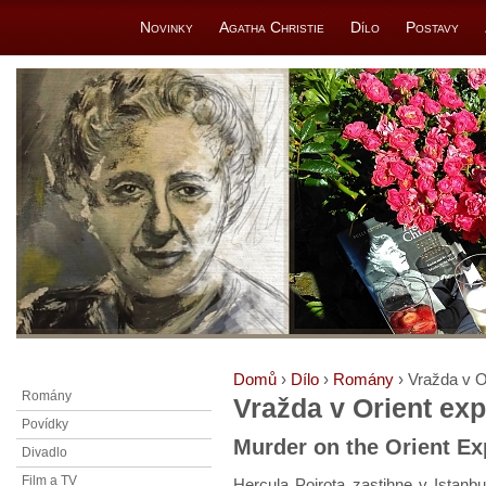
Novinky
Agatha Christie
Dílo
Postavy
Domů
›
Dílo
›
Romány
› Vražda v O
Romány
Vražda v Orient ex
Povídky
Murder on the Orient Ex
Divadlo
Film a TV
Hercula Poirota zastihne v Istanb