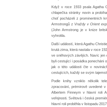
Když v roce 1933 psala Agatha Ch
chlapečka stránky novin a probíhal
choť pocházeli z prominentních kr
Armstrongů z
Vraždy v Orient exp
(John Armstrong je v knize brits
vyhrotila.
Další událostí, která Agathu Christi
krutá zima, která nastala v roce 19
ve sněhových závějích. Navíc jen c
byli cestující i posádka ponecháni o
jak o této události čte v noviná
cestujících, každý se svým tajems
Podle knihy vzniklo několik tel
zpracování, prémirově uvedené v
Albertem Finneym v hlavní roli Ag
veřejnosti. Světová i česká prem
hlavní roli proběhla v listopadu 2017