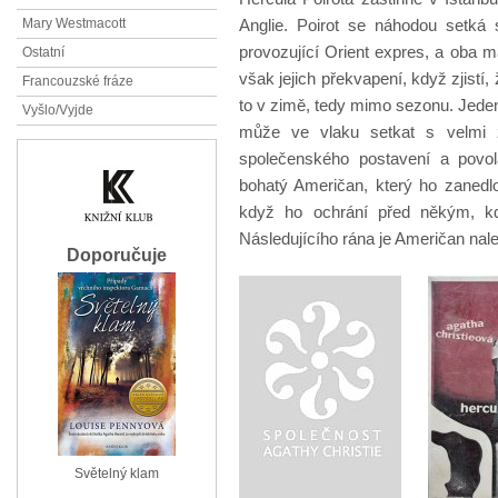
Anglie. Poirot se náhodou setká 
Mary Westmacott
provozující Orient expres, a oba m
Ostatní
však jejich překvapení, když zjist
Francouzské fráze
to v zimě, tedy mimo sezonu. Jeden
Vyšlo/Vyjde
může ve vlaku setkat s velmi zvl
společenského postavení a povol
bohatý Američan, který ho zanedl
když ho ochrání před někým, kdo
Následujícího rána je Američan na
Doporučuje
Světelný klam