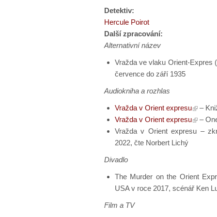
Detektiv:
Hercule Poirot
Další zpracování:
Alternativní název
Vražda ve vlaku Orient-Expres (
července do září 1935
Audiokniha a rozhlas
Vražda v Orient expresu
– Kni
Vražda v Orient expresu
– One
Vražda v Orient expresu – zk
2022, čte Norbert Lichý
Divadlo
The Murder on the Orient Expr
USA v roce 2017, scénář Ken L
Film a TV