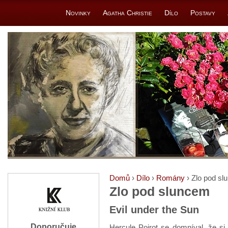
Novinky
Agatha Christie
Dílo
Postavy
Domů
›
Dílo
›
Romány
› Zlo pod s
Zlo pod sluncem
Evil under the Sun
Doporučuje
Hercule Poirot se domníval, že s