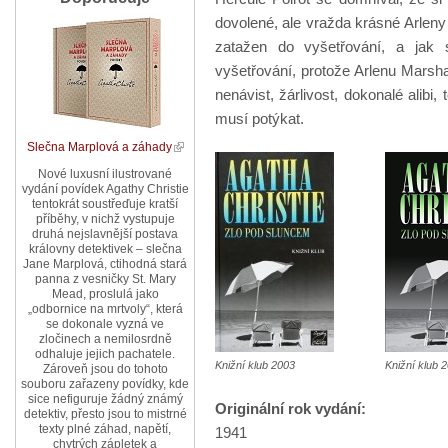
dovolené, ale vražda krásné Arleny
zatažen do vyšetřování, a jak
vyšetřování, protože Arlenu Marshal
nenávist, žárlivost, dokonalé alibi
musí potýkat.
Slečna Marplová a záhady
Nové luxusní ilustrované
vydání povídek Agathy Christie
tentokrát soustřeďuje kratší
příběhy, v nichž vystupuje
druhá nejslavnější postava
královny detektivek – slečna
Jane Marplová, ctihodná stará
panna z vesničky St. Mary
Mead, proslulá jako
„odbornice na mrtvoly“, která
se dokonale vyzná ve
zločinech a nemilosrdně
odhaluje jejich pachatele.
Knižní klub 2003
Knižní klub 
Zároveň jsou do tohoto
souboru zařazeny povídky, kde
sice nefiguruje žádný známý
Originální rok vydání:
detektiv, přesto jsou to mistrné
texty plné záhad, napětí,
1941
chytrých zápletek a