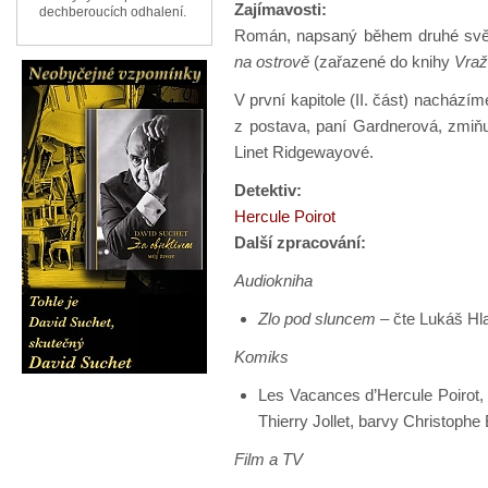
Zajímavosti:
dechberoucích odhalení.
Román, napsaný během druhé svět
na ostrově
(zařazené do knihy
Vraž
V první kapitole (II. část) nacház
z postava, paní Gardnerová, zmiňuj
Linet Ridgewayové.
Detektiv:
Hercule Poirot
Další zpracování:
Audiokniha
Zlo pod sluncem
– čte Lukáš Hl
Komiks
Les Vacances d’Hercule Poirot, 
Thierry Jollet, barvy Christoph
Film a TV