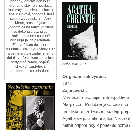
příběhy, v nichž vystupuje
druhá nejslavnější postava
královny detektivek – slečna
Jane Marplová, ctihodná stará
panna z vesničky St. Mary
Mead, proslulá jako
„odbornice na mrtvoly“, která
se dokonale vyzná ve
zločinech a nemilosrdně
odhaluje jejich pachatele.
Zároveň jsou do tohoto
souboru zařazeny povídky, kde
sice nefiguruje žádný známý
detektiv, přesto jsou to mistrné
texty plné záhad, napětí,
Knižní klub 2010
chytrých zápletek a
dechberoucích odhalení.
Originální rok vydání:
1971
Zajímavosti:
Nemesis
, obsahující retrospektiv
Marplovou. Podobně jako další romá
na diktafon a teprve později přeps
Agatha se již stala „institucí“, a zo
nemít připomínky k poněkud pomale