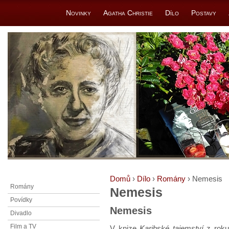
Novinky
Agatha Christie
Dílo
Postavy
Domů
›
Dílo
›
Romány
› Nemesis
Romány
Nemesis
Povídky
Nemesis
Divadlo
Film a TV
V knize
Karibské tajemství
z roku