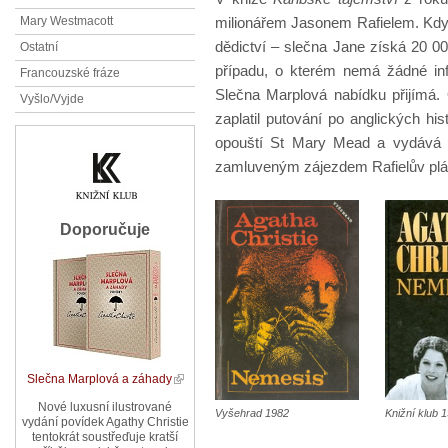
milionářem Jasonem Rafielem. Když
Mary Westmacott
dědictví – slečna Jane získá 20 00
Ostatní
případu, o kterém nemá žádné i
Francouzské fráze
Slečna Marplová nabídku přijímá. O
Vyšlo/Vyjde
zaplatil putování po anglických h
opouští St Mary Mead a vydává se
zamluveným zájezdem Rafielův pl
Doporučuje
Slečna Marplová a záhady
Nové luxusní ilustrované
Vyšehrad 1982
Knižní klub 
vydání povídek Agathy Christie
tentokrát soustřeďuje kratší