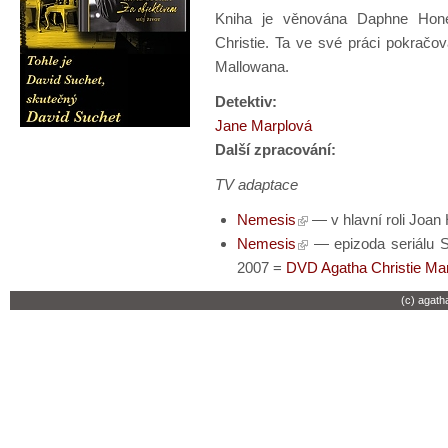
Kniha je věnována Daphne Honey
Christie. Ta ve své práci pokračov
Mallowana.
Detektiv:
Jane Marplová
Další zpracování:
TV adaptace
Nemesis
— v hlavní roli Joan
Nemesis
— epizoda seriálu S
2007 =
DVD Agatha Christie Mar
(c) agath