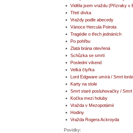
Viděla jsem vraždu (Přízraky v
Třetí dívka
Vraždy podle abecedy
Vánoce Hercula Poirota
Tragédie o třech jednáních
Po pohřbu
Zlatá brána otevřená
Schůzka se smrtí
Poslední víkend
Velká čtyřka
Lord Edgware umírá / Smrt lor
Karty na stole
Smrt staré posluhovačky / Smr
Kočka mezi holuby
Vražda v Mezopotámii
Hodiny
Vražda Rogera Ackroyda
Povídky: