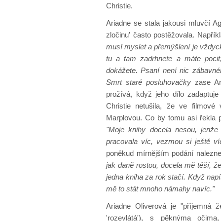
Christie.
Ariadne se stala jakousi mluvčí Ag
zločinu' často postěžovala. Napříkl
musí myslet a přemýšlení je vždyck
tu a tam zadrhnete a máte pocit
dokážete. Psaní není nic zábavnéh
Smrt staré posluhovačky
zase Ari
prožívá, když jeho dílo zadaptuje
Christie netušila, že ve filmové
Marplovou. Co by tomu asi řekla p
"Moje knihy docela nesou, jenže
pracovala víc, vezmou si ještě ví
poněkud mírnějším podání naleznem
jak daně rostou, docela mě těší, že
jedna kniha za rok stačí. Když nap
mě to stát mnoho námahy navíc."
Ariadne Oliverová je "příjemná 
'rozevlátá'), s pěknýma očim