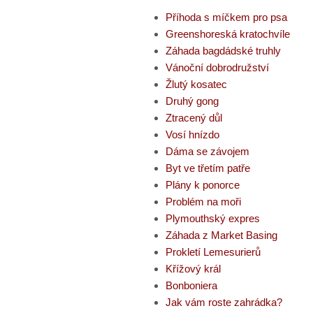
Příhoda s míčkem pro psa
Greenshoreská kratochvíle
Záhada bagdádské truhly
Vánoční dobrodružství
Žlutý kosatec
Druhý gong
Ztracený důl
Vosí hnízdo
Dáma se závojem
Byt ve třetím patře
Plány k ponorce
Problém na moři
Plymouthský expres
Záhada z Market Basing
Prokletí Lemesurierů
Křížový král
Bonboniera
Jak vám roste zahrádka?