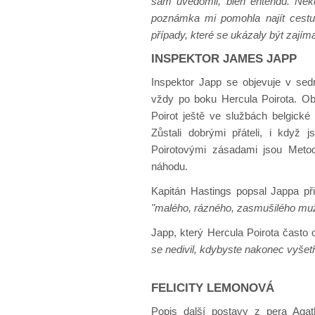
sám uvědomil, bien entendu. Někd
poznámka mi pomohla najít cest
případy, které se ukázaly být zajím
INSPEKTOR JAMES JAPP
Inspektor Japp se objevuje v sed
vždy po boku Hercula Poirota. Oba
Poirot ještě ve službách belgické 
Zůstali dobrými přáteli, i když 
Poirotovými zásadami jsou Meto
náhodu.
Kapitán Hastings popsal Jappa při
"malého, rázného, zasmušilého muž
Japp, který Hercula Poirota často 
se nedivil, kdybyste nakonec vyšetřo
FELICITY LEMONOVÁ
Popis další postavy z pera Aga