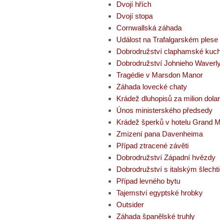
Dvojí hřích
Dvojí stopa
Cornwallská záhada
Událost na Trafalgarském plese
Dobrodružství claphamské kuc
Dobrodružství Johnieho Waverl
Tragédie v Marsdon Manor
Záhada lovecké chaty
Krádež dluhopisů za milion dola
Únos ministerského předsedy
Krádež šperků v hotelu Grand M
Zmizení pana Davenheima
Případ ztracené závěti
Dobrodružství Západní hvězdy
Dobrodružství s italským šlech
Případ levného bytu
Tajemství egyptské hrobky
Outsider
Záhada španělské truhly