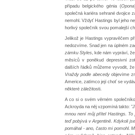
případu belgického génia (
Opona
společná kariéra sehrané dvojice z
nemohl. Vždyť Hastings byl jeho nej
horlivý společník svou pomalejší ch
Jelikož je Hastings vypravěčem p
nedozvíme. Snad jen na úplném zač
zámku Styles
, kde nám vypráví, že 
měsíců v poněkud depresivní zot
dalších řádků můžeme vyvodit, že 
Vraždy podle abecedy
objevíme zm
Americe, zatímco její choť se vydáv
některé záležitosti.
A co si o svém věrném společníko
Ackroyda na něj vzpomíná takto:
"J
mnou není můj přítel Hastings. To 
teď pobývá v Argentině. Kdykoli js
pomáhal - ano, často mi pomohl. Měl