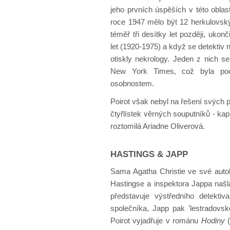
jeho prvních úspěších v této obl
roce 1947 mělo být 12 herkulovský
téměř tři desítky let později, ukon
let (1920-1975) a když se detektiv 
otiskly nekrology. Jeden z nich s
New York Times, což byla poct
osobnostem.
Poirot však nebyl na řešení svých 
čtyřlístek věrných souputníků - ka
roztomilá Ariadne Oliverová.
HASTINGS & JAPP
Sama Agatha Christie ve své autobi
Hastingse a inspektora Jappa našla
představuje výstředního detektiv
společníka, Japp pak 'lestradovs
Poirot vyjadřuje v románu
Hodiny
(