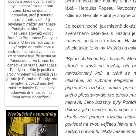
pera francouzské autorky Marie 
oběda a přede dveřmi svého
bytu nachází rozzlobenou
láká - Hercules Popeau. Navzdory
ženu, která se domáhá
odlišní a Hercule Poirot je zřejmě o
odpovědi, proč jí detektiv
poslal dopis, v němž ji
obviňuje z vraždy Barnabase
Je pozoruhodné, jak mistrně dokáza
Pandyho, o kterém nikdy
svérázného detektiva s každou je
neslyšela. Rovněž Poirot
žádného Barnabase Pandyho
manýry, postavou i mluvou. Hasti
nezná. O to větší šok zažije,
když vejde do svého bytu a
přítele takto (z knihy
Vražda na golf
zjistí, že má návštěvu – muže,
který prohlašuje, že dostal od
"Byl to obdivuhodný človíček. Měři
Poirota dopis, ve kterém ho
straně a když se rozčilil, oči 
označuje za vraha Barnabase
Pandyho… Kdo je posílá a
navoskovaný knír a tvářil se 
proč? Mnohem důležitější však
je, kdo je Barnabas Pandy, zda
uhlazeně, až vybraně elegantně
je mrtvý, a pokud ano, byl
připevněná ozdoba, smítko prach
zabit? A dokáže Poirot nalézt
odpovědi dřív, než se něčí
jiného představovalo pro tohoto m
život ocitne v ohrožení?
napravit. Jeho božstvy byly Pořád
důkazy, jako šlépěje nebo popel z
detektivovi pomoci rozluštit ně
poklepal na svou vejčitou hlavu a 
šedých buňkách. Nikdy nezapomínejt