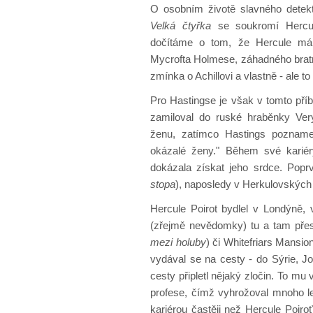
O osobním životě slavného detek
Velká čtyřka
se soukromí Hercul
dočítáme o tom, že Hercule má br
Mycrofta Holmese, záhadného bratra
zmínka o Achillovi a vlastně - ale to
Pro Hastingse je však v tomto příb
zamiloval do ruské hraběnky Very
ženu, zatímco Hastings pozname
okázalé ženy." Během své kariér
dokázala získat jeho srdce. Popr
stopa
), naposledy v Herkulovských 
Hercule Poirot bydlel v Londýně,
(zřejmě nevědomky) tu a tam pře
mezi holuby
) či Whitefriars Mansio
vydával se na cesty - do Sýrie, J
cesty připletl nějaký zločin. To mu
profese, čímž vyhrožoval mnoho le
kariérou častěji než Hercule Poiro