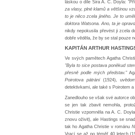
láskou o díle Sira A. C. Doyla:
"Př
za vlasy, plné klamů a většinou vz
to je něco zcela jiného. Je to umě
doktora Watsona. Ano, ta je oprav
nikdy nepokusila převést ji zcela 
dobře věděla, že by se stal pouze 
KAPITÁN ARTHUR HASTING
Ve svých pamětech Agatha Christi
"Byla to sice postava poněkud stere
přesně podle mých představ."
Aga
Poirotova pátrání
(1924), uvědomi
detektivkami, ale také s Poirotem 
Zanedlouho se však své autorce oba 
se jen tak zbavit nemohla, proto
Christie vzpomněla na A. C. Doyla
znovu oživit), ale Hastings se sna
tak ho Agatha Christie v románu
N
Vrací se až po téměř 40 letech (