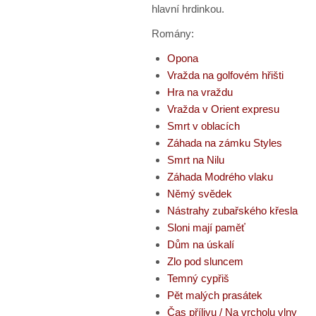
hlavní hrdinkou.
Romány:
Opona
Vražda na golfovém hřišti
Hra na vraždu
Vražda v Orient expresu
Smrt v oblacích
Záhada na zámku Styles
Smrt na Nilu
Záhada Modrého vlaku
Němý svědek
Nástrahy zubařského křesla
Sloni mají paměť
Dům na úskalí
Zlo pod sluncem
Temný cypřiš
Pět malých prasátek
Čas přílivu / Na vrcholu vlny