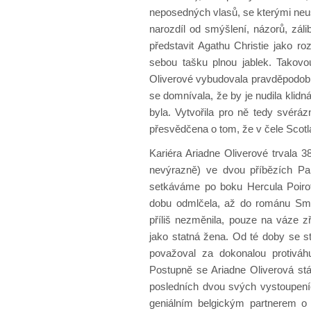
neposedných vlasů, se kterými neus
narozdíl od smýšlení, názorů, záli
představit Agathu Christie jako ro
sebou tašku plnou jablek. Takovo
Oliverové vybudovala pravděpodobn
se domnívala, že by je nudila klid
byla. Vytvořila pro ně tedy svéráz
přesvědčena o tom, že v čele Scotl
Kariéra Ariadne Oliverové trvala 3
nevýrazně) ve dvou příbězích Pa
setkáváme po boku Hercula Poiro
dobu odmlčela, až do románu Smrt
příliš nezměnila, pouze na váze z
jako statná žena. Od té doby se st
považoval za dokonalou protiv
Postupně se Ariadne Oliverová stáv
posledních dvou svých vystoupení
geniálním belgickým partnerem 