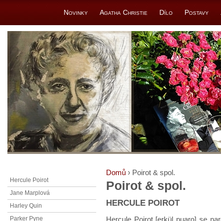
Novinky
Agatha Christie
Dílo
Postavy
Domů
› Poirot & spol.
Hercule Poirot
Poirot & spol.
Jane Marplová
HERCULE POIROT
Harley Quin
Hercule Poirot [erkül puaro] se na
Parker Pyne