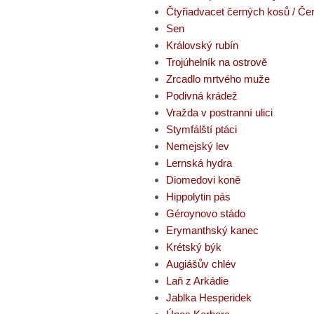
Čtyřiadvacet černých kosů / Če
Sen
Královský rubín
Trojúhelník na ostrově
Zrcadlo mrtvého muže
Podivná krádež
Vražda v postranní ulici
Stymfálští ptáci
Nemejský lev
Lernská hydra
Diomedovi koně
Hippolytin pás
Géroynovo stádo
Erymanthský kanec
Krétský býk
Augiášův chlév
Laň z Arkádie
Jablka Hesperidek