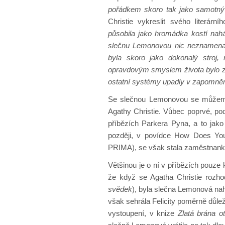
pořádkem skoro tak jako samotný 
Christie vykreslit svého literárn
působila jako hromádka kostí nah
slečnu Lemonovou nic neznamenal, 
byla skoro jako dokonalý stroj, 
opravdovým smyslem života bylo zd
ostatní systémy upadly v zapomněn
Se slečnou Lemonovou se můžeme
Agathy Christie. Vůbec poprvé, pod
příbězích Parkera Pyna, a to jako 
později, v povídce How Does Yo
PRIMA), se však stala zaměstnankyn
Většinou je o ní v příbězích pouze
že když se Agatha Christie rozh
svědek
), byla slečna Lemonová na
však sehrála Felicity poměrně důle
vystoupení, v knize
Zlatá brána o