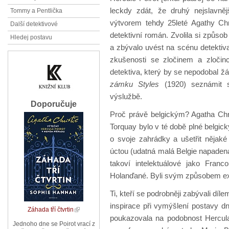
leckdy zdát, že druhý nejslavněj
Tommy a Pentlička
výtvorem tehdy 25leté Agathy Chr
Další detektivové
detektivní román. Zvolila si způsob
Hledej postavu
a zbývalo uvést na scénu detektiva.
zkušenosti se zločinem a zloči
detektiva, který by se nepodobal ž
zámku Styles
(1920) seznámit s
výslužbě.
Doporučuje
Proč právě belgickým? Agatha Chris
Torquay bylo v té době plné belgický
o svoje zahrádky a ušetřit nějaké
úctou (udatná malá Belgie napaden
takoví intelektuálové jako Franc
Holanďané. Byli svým způsobem exo
Ti, kteří se podrobněji zabývali díle
inspirace při vymýšlení postavy dn
Záhada tří čtvrtin
poukazovala na podobnost Hercula
Jednoho dne se Poirot vrací z