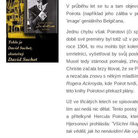
V průběhu let se tu a tam objevov
Poirota (například jeho záliba v p
'image' geniálního Belgičana.
Jednu chybu však Poirotovi (či sp
době své premiéry byl totiž už v po
roce 1904, to mu mohlo být kolem 
smrtelníci, vyšetřoval by svůj posl
Musel tedy stárnout pomaleji, zhr
Christie začala brzy litovat, že se 
a nezačala znovu s někým mladší
Rogera Ackroyda
, kde Poirot tvrd
této knihy Poirotovi překazil plány.
Už ve třicátých letech se spisovatel
tím asi nedá nic dělat. Tento postoj
a přítelkyně Hercula Poirota, kt
Hjersonovi prohlásila:
"Všichni říka
tak věděli, jak ho nenávidím! Ale vy