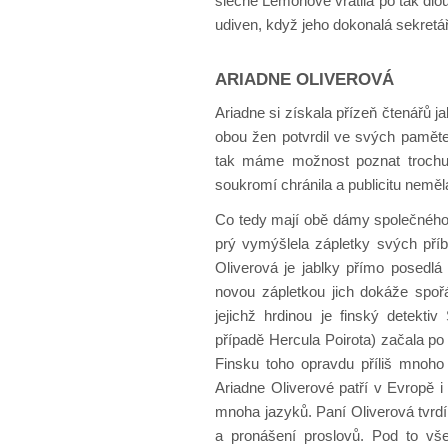
slečně Lemonové vrátila po tak dlou
udiven, když jeho dokonalá sekretá
ARIADNE OLIVEROVÁ
Ariadne si získala přízeň čtenářů 
obou žen potvrdil ve svých pamět
tak máme možnost poznat trochu b
soukromí chránila a publicitu neměla
Co tedy mají obě dámy společného?
prý vymýšlela zápletky svých příb
Oliverová je jablky přímo posedlá
novou zápletkou jich dokáže spořád
jejichž hrdinou je finský detekti
případě Hercula Poirota) začala po 
Finsku toho opravdu příliš mnoho 
Ariadne Oliverové patří v Evropě i
mnoha jazyků. Paní Oliverová tvrdí
a pronášení proslovů. Pod to vš