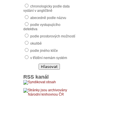
chronologicky podle data
vydání v angličtině
abecedně podle názvu
podle vystupujícího
detektiva
podle prostorových možností
okulibě
podle jiného klíče
v třídění nemám systém
RSS kanál