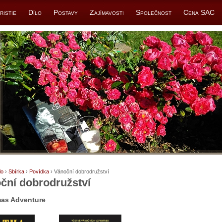
ristie
Dílo
Postavy
Zajímavosti
Společnost
Cena SAC
lo
›
Sbírka
›
Povídka
› Vánoční dobrodružství
ční dobrodružství
mas Adventure