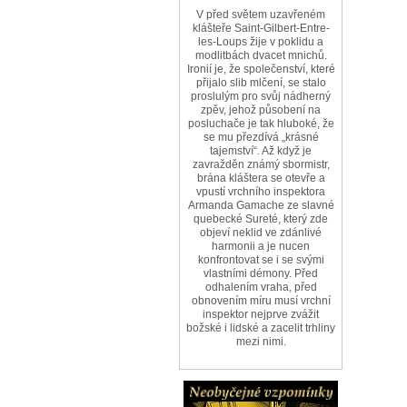
V před světem uzavřeném
klášteře Saint-Gilbert-Entre-
les-Loups žije v poklidu a
modlitbách dvacet mnichů.
Ironií je, že společenství, které
přijalo slib mlčení, se stalo
proslulým pro svůj nádherný
zpěv, jehož působení na
posluchače je tak hluboké, že
se mu přezdívá „krásné
tajemství“. Až když je
zavražděn známý sbormistr,
brána kláštera se otevře a
vpustí vrchního inspektora
Armanda Gamache ze slavné
quebecké Sureté, který zde
objeví neklid ve zdánlivé
harmonii a je nucen
konfrontovat se i se svými
vlastními démony. Před
odhalením vraha, před
obnovením míru musí vrchní
inspektor nejprve zvážit
božské i lidské a zacelit trhliny
mezi nimi.