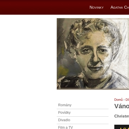
Novinky
Agatha Ch
Domů
›
Dí
Váno
Romány
Povídky
Christ
Divadlo
Film a TV