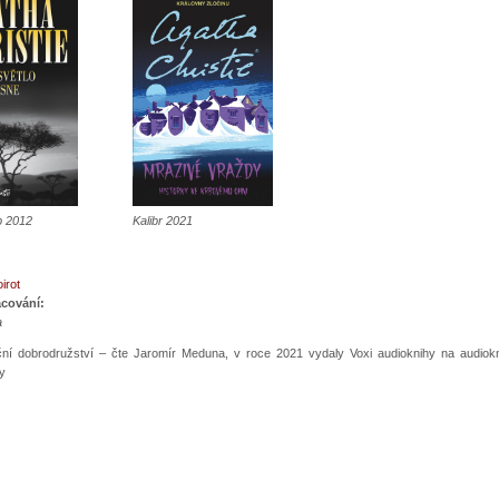
b 2012
Kalibr 2021
irot
acování:
a
ní dobrodružství – čte Jaromír Meduna, v roce 2021 vydaly Voxi audioknihy na audiok
y