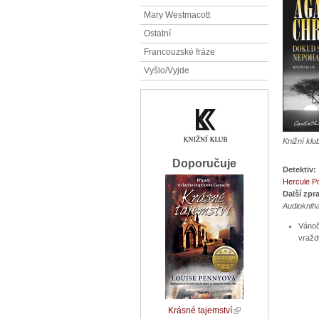
Mary Westmacott
Ostatní
Francouzské fráze
Vyšlo/Vyjde
Knižní klu
Doporučuje
Detektiv:
Hercule Po
Další zpr
Audioknih
Vánoč
vražd
Krásné tajemství