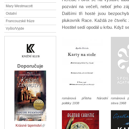
pozvání na večeři, neboť jeho zá
Mary Westmacott
Dalšími tři hosté jsou bezpochyb
Ostatní
plukovník Race. Každá ze čtveřic z
Francouzské fráze
Hostitel sedí opodál u krbu. Když se
Vyšlo/Vyjde
Doporučuje
románová příloha Národní
románová p
politiky 1938
slova 1968
Krásné tajemství