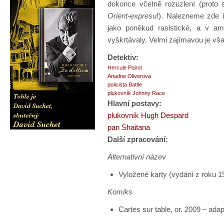
dokonce včetně rozuzlení (proto 
Orient-expresu
!). Nalezneme zde i
jako poněkud rasistické, a v a
vyškrtávaly. Velmi zajímavou je v
Detektiv:
Hercule Poirot
Ariadne Oliverová
policista Battle
plukovník Johnny Race
Hlavní postavy:
plukovník Hugh Despard
pan Shaitana
Další zpracování:
Alternativní název
Vyložené karty (vydání z roku 1
Komiks
Cartes sur table, or. 2009 – ada