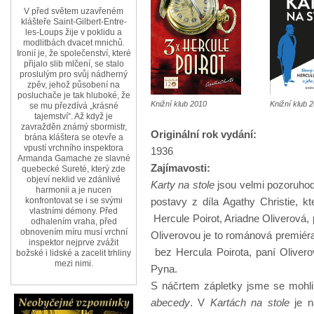
V před světem uzavřeném
klášteře Saint-Gilbert-Entre-
les-Loups žije v poklidu a
modlitbách dvacet mnichů.
Ironií je, že společenství, které
přijalo slib mlčení, se stalo
proslulým pro svůj nádherný
zpěv, jehož působení na
posluchače je tak hluboké, že
Knižní klub 2010
Knižní klub 
se mu přezdívá „krásné
tajemství“. Až když je
zavražděn známý sbormistr,
Originální rok vydání:
brána kláštera se otevře a
vpustí vrchního inspektora
1936
Armanda Gamache ze slavné
Zajímavosti:
quebecké Sureté, který zde
objeví neklid ve zdánlivé
Karty na stole
jsou velmi pozoruhodn
harmonii a je nucen
postavy z díla Agathy Christie, kt
konfrontovat se i se svými
vlastními démony. Před
Hercule Poirot, Ariadne Oliverová, 
odhalením vraha, před
obnovením míru musí vrchní
Oliverovou je to románová premiéra
inspektor nejprve zvážit
bez Hercula Poirota, paní Olivero
božské i lidské a zacelit trhliny
mezi nimi.
Pyna.
S náčrtem zápletky jsme se mohli
abecedy
. V
Kartách na stole
je n