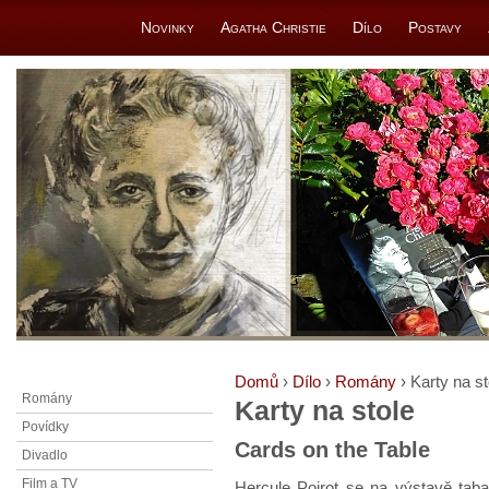
Novinky
Agatha Christie
Dílo
Postavy
Domů
›
Dílo
›
Romány
› Karty na st
Romány
Karty na stole
Povídky
Cards on the Table
Divadlo
Film a TV
Hercule Poirot se na výstavě tab