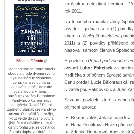
za českou detektivní literaturu. P
rok 2011.
Do třináctého ročníku Ceny Společ
povídek - jednalo se o (1) povíd
sborníku
Nejlepší detektivní povíd
2011) a (2) povídky přihlášené
hlasovali samotní členové Společnos
S povídkou
Případ podivuhodné a
Záhada tří čtvrtin
obsadil
Lubor Falteisek
za povíd
Jednoho dne se Poirot vrací z
oběda a přede dveřmi svého
Hrdlička
s příběhem
Sprosté uměn
bytu nachází rozzlobenou
Cenu předali Lucie Bělohradská, r
ženu, která se domáhá
odpovědi, proč jí detektiv
Divadle pod Palmovkou, a Juan Zam
poslal dopis, v němž ji
obviňuje z vraždy Barnabase
Seznam povídek, které o cenu dál
Pandyho, o kterém nikdy
neslyšela. Rovněž Poirot
příjmení autora):
žádného Barnabase Pandyho
nezná. O to větší šok zažije,
Roman Cílek: Jak se hraje král
když vejde do svého bytu a
zjistí, že má návštěvu – muže,
Hana Doubková: Hrůza přichází
který prohlašuje, že dostal od
Zdenka Hamerová: Andílek strá
Poirota dopis, ve kterém ho