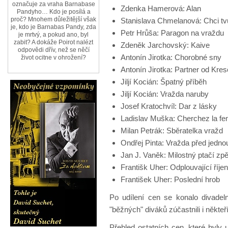
označuje za vraha Barnabase
Zdenka Hamerová: Alan
Pandyho… Kdo je posílá a
proč? Mnohem důležitější však
Stanislava Chmelanová: Chci tvů
je, kdo je Barnabas Pandy, zda
Petr Hrůša: Paragon na vraždu
je mrtvý, a pokud ano, byl
zabit? A dokáže Poirot nalézt
Zdeněk Jarchovský: Kaive
odpovědi dřív, než se něčí
Antonín Jirotka: Chorobné sny
život ocitne v ohrožení?
Antonín Jirotka: Partner od Kre
Jiljí Kocián: Špatný příběh
Jiljí Kocián: Vražda naruby
Josef Kratochvíl: Dar z lásky
Ladislav Muška: Cherchez la f
Milan Petrák: Sběratelka vražd
Ondřej Pinta: Vražda před jedno
Jan J. Vaněk: Milostný ptačí zp
Františk Uher: Odplouvající říjen
František Uher: Poslední hrob
Po udílení cen se konalo divadel
"běžných" diváků zúčastnili i někteř
Přehled ostatních cen, které byly