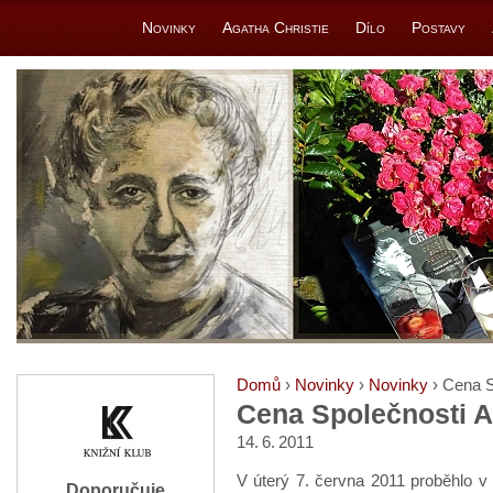
Novinky
Agatha Christie
Dílo
Postavy
Domů
›
Novinky
›
Novinky
› Cena S
Cena Společnosti A
14. 6. 2011
V úterý 7. června 2011 proběhlo 
Doporučuje