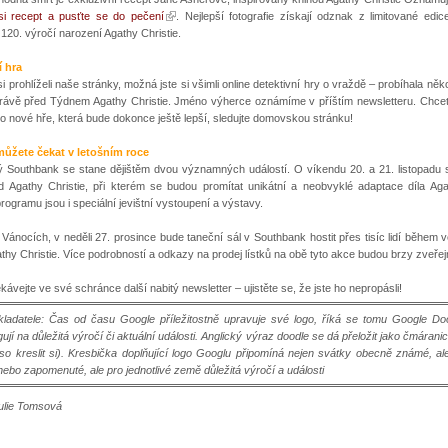
si recept a pusťte se do pečení
. Nejlepší fotografie získají odznak z limitované edi
ti 120. výročí narození Agathy Christie.
í hra
si prohlíželi naše stránky, možná jste si všimli online detektivní hry o vraždě – probíhala něk
právě před Týdnem Agathy Christie. Jméno výherce oznámíme v příštím newsletteru. Chcete
o nové hře, která bude dokonce ještě lepší, sledujte domovskou stránku!
můžete čekat v letošním roce
 Southbank se stane dějištěm dvou významných událostí. O víkendu 20. a 21. listopadu 
d Agathy Christie, při kterém se budou promítat unikátní a neobvyklé adaptace díla Agat
rogramu jsou i speciální jevištní vystoupení a výstavy.
Vánocích, v neděli 27. prosince bude taneční sál v Southbank hostit přes tisíc lidí během 
hy Christie. Více podrobností a odkazy na prodej lístků na obě tyto akce budou brzy zveřej
ekávejte ve své schránce další nabitý newsletter – ujistěte se, že jste ho nepropásli!
kladatele: Čas od času Google příležitostně upravuje své logo, říká se tomu Google Do
gují na důležitá výročí či aktuální události. Anglický výraz doodle se dá přeložit jako čmárani
so kreslit si). Kresbička doplňující logo Googlu připomíná nejen svátky obecně známé, al
bo zapomenuté, ale pro jednotlivé země důležitá výročí a události
Julie Tomsová