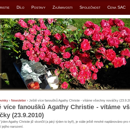
ristie
Dílo
Postavy
Zajímavosti
Společnost
Cena SAC
vinky
›
Newsletter
› Ještě více fanoušků Agathy Christie - vítáme všechny nováčky (23.9.2
ě více fanoušků Agathy Christie - vítáme v
čky (23.9.2010)
ýden Agathy Christie již skončil (a jaký týden to byl!), je stále ještě mnohé naplánováno pro 
í jejího narození.