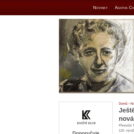
Novinky
Agatha Ch
Domů
›
No
Ješt
nová
Přestože T
120. výroč
Doporučuje