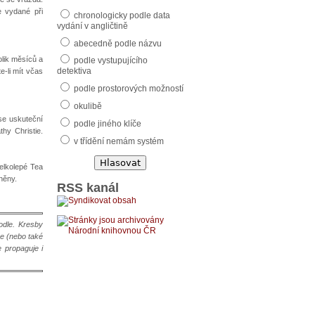
ce vydané při
chronologicky podle data
vydání v angličtině
abecedně podle názvu
olik měsíců a
podle vystupujícího
detektiva
-li mít včas
podle prostorových možností
okulibě
se uskuteční
podle jiného klíče
hy Christie.
v třídění nemám systém
velkolepé Tea
něny.
RSS kanál
odle. Kresby
ce (nebo také
e propaguje i