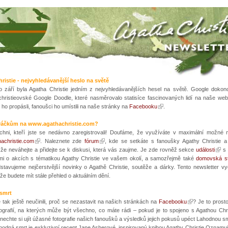
ristie - nejvyhledávanější heslo na světě
o září byla Agatha Christie jedním z nejvyhledávanějších hesel na světě. Google dokonc
 christieovské Google Doodle, které nasměrovalo statisíce fascinovaných lidí na naše web
 ho propásli, fanoušci ho umístili na naše stránky na
Facebooku
.
áčkům na www.agathachristie.com?
šichni, kteří jste se nedávno zaregistrovali! Doufáme, že využíváte v maximální možné 
achristie.com
. Naleznete zde
fórum
, kde se setkáte s fanoušky Agathy Christie a
kže neváhejte a přidejte se k diskusi, která vás zaujme. Je zde rovněž sekce
události
s 
mi o akcích s tématikou Agathy Christie ve vašem okolí, a samozřejmě také
domovská s
dstavujeme nejčerstvější novinky o Agathě Christie, soutěže a dárky. Tento newsletter v
že budete mít stále přehled o aktuálním dění.
 smrt
 tak ještě neučinili, proč se nezastavit na našich stránkách na
Facebooku
? Je to prosto
tografií, na kterých může být všechno, co máte rádi – pokud je to spojeno s Agathou Chri
nechte si ujít úžasné fotografie našich fanoušků a výsledků jejich pokusů upéct Lahodnou s
hodná smrt je exkluzivní recept Jane Asherové, inspirovaný knihou Agathy Christie Oznamu