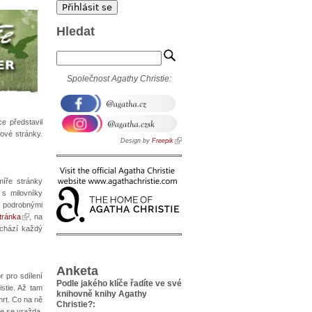
Hledat
Společnost Agathy Christie:
e představil
ové stránky.
Design by
Freepik
míře stránky
 s milovníky
podrobnými
tránka
, na
ychází každý
Anketa
r pro sdílení
Podle jakého klíče řadíte ve své
stie. Až tam
knihovně knihy Agathy
mrt. Co na ně
Christie?:
je se vražda.