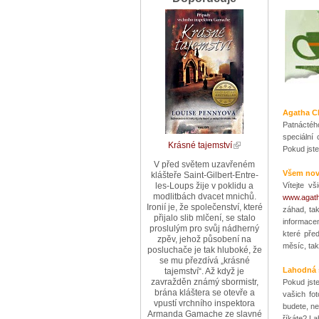
Agatha Ch
Patnáctéh
speciální
Krásné tajemství
Pokud jste
V před světem uzavřeném
Všem nov
klášteře Saint-Gilbert-Entre-
Vítejte v
les-Loups žije v poklidu a
modlitbách dvacet mnichů.
www.agath
Ironií je, že společenství, které
záhad, ta
přijalo slib mlčení, se stalo
informace
proslulým pro svůj nádherný
které pře
zpěv, jehož působení na
měsíc, tak
posluchače je tak hluboké, že
se mu přezdívá „krásné
Lahodná
tajemství“. Až když je
zavražděn známý sbormistr,
Pokud jste
brána kláštera se otevře a
vašich fo
vpustí vrchního inspektora
budete, ne
Armanda Gamache ze slavné
říkáte? La