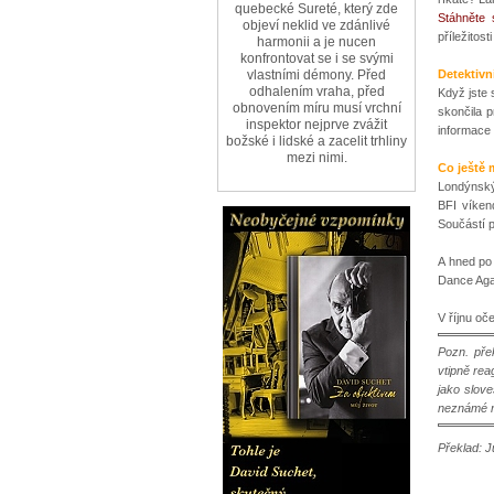
quebecké Sureté, který zde
Stáhněte 
objeví neklid ve zdánlivé
příležitos
harmonii a je nucen
konfrontovat se i se svými
Detektivn
vlastními démony. Před
odhalením vraha, před
Když jste 
obnovením míru musí vrchní
skončila 
inspektor nejprve zvážit
informace 
božské i lidské a zacelit trhliny
mezi nimi.
Co ještě 
Londýnský
BFI víken
Součástí p
A hned po 
Dance Agat
V říjnu oč
Pozn. pře
vtipně rea
jako slove
neznámé ne
Překlad: 