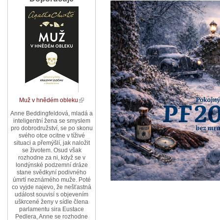
Muž v hnědém obleku
Anne Beddingfeldová, mladá a
inteligentní žena se smyslem
pro dobrodružství, se po skonu
svého otce ocitne v tíživé
situaci a přemýšlí, jak naložit
se životem. Osud však
rozhodne za ni, když se v
londýnské podzemní dráze
stane svědkyní podivného
úmrtí neznámého muže. Poté
co vyjde najevo, že nešťastná
událost souvisí s objevením
uškrcené ženy v sídle člena
parlamentu sira Eustace
Pedlera, Anne se rozhodne