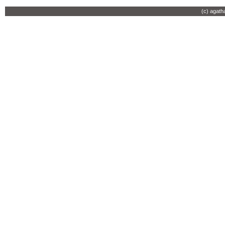
(c) agath