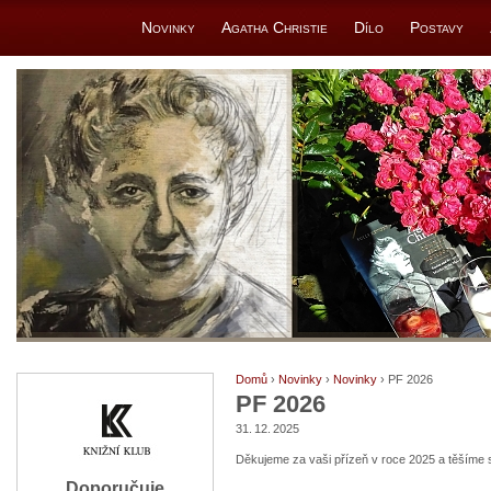
Novinky
Agatha Christie
Dílo
Postavy
Domů
›
Novinky
›
Novinky
› PF 2026
PF 2026
31. 12. 2025
Děkujeme za vaši přízeň v roce 2025 a těšíme 
Doporučuje