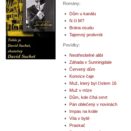
Romány:
Dům u kanálu
N či M?
Brána osudu
Tajemný protivník
Povídky:
Neotřesitelné alibi
Záhada v Sunningdale
Červený dům
Konvice čaje
Muž, který byl číslem 16
Muž v mlze
Dům, kde číhá smrt
Pán oblečený v novinách
Impas na krále
Víla v bytě
Praskač