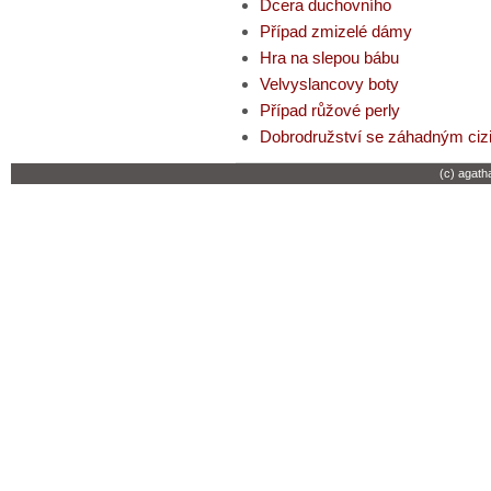
Dcera duchovního
Případ zmizelé dámy
Hra na slepou bábu
Velvyslancovy boty
Případ růžové perly
Dobrodružství se záhadným ci
(c) agath