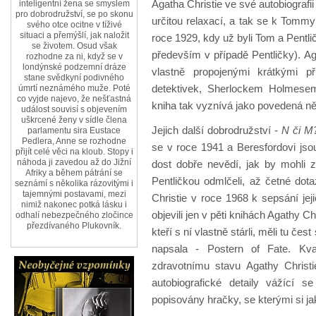
Agatha Christie ve své autobiografi
inteligentní žena se smyslem
pro dobrodružství, se po skonu
určitou relaxací, a tak se k Tommy
svého otce ocitne v tíživé
situaci a přemýšlí, jak naložit
roce 1929, kdy už byli Tom a Pentli
se životem. Osud však
především v případě Pentličky). Ag
rozhodne za ni, když se v
londýnské podzemní dráze
vlastně propojenými krátkými 
stane svědkyní podivného
detektivek, Sherlockem Holmese
úmrtí neznámého muže. Poté
co vyjde najevo, že nešťastná
kniha tak vyznívá jako povedená n
událost souvisí s objevením
uškrcené ženy v sídle člena
Jejich další dobrodružství -
N či M
parlamentu sira Eustace
Pedlera, Anne se rozhodne
se v roce 1941 a Beresfordovi jso
přijít celé věci na kloub. Stopy i
náhoda ji zavedou až do Jižní
dost dobře nevědí, jak by mohli
Afriky a během pátrání se
Pentličkou odmlčeli, až četné dot
seznámí s několika rázovitými i
tajemnými postavami, mezi
Christie v roce 1968 k sepsání je
nimiž nakonec potká lásku i
objevili jen v pěti knihách Agathy Ch
odhalí nebezpečného zločince
přezdívaného Plukovník.
kteří s ní vlastně stárli, měli tu čes
napsala - Postern of Fate. Kva
zdravotnímu stavu Agathy Christ
autobiografické detaily vážící s
popisovány hračky, se kterými si jak