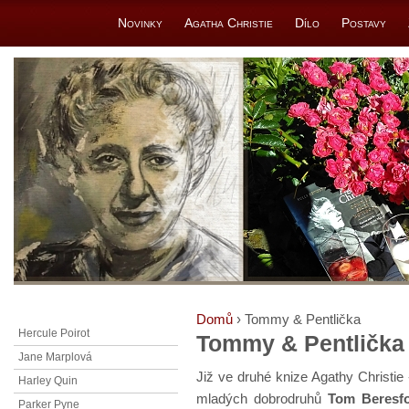
Novinky
Agatha Christie
Dílo
Postavy
Domů
› Tommy & Pentlička
Hercule Poirot
Tommy & Pentlička
Jane Marplová
Již ve druhé knize Agathy Christie
Harley Quin
mladých dobrodruhů
Tom Beresf
Parker Pyne