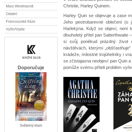
Christie, Harley Quinem.
Mary Westmacott
Ostatní
Harley Quin se objevuje a zase m
Jeho pestrobarevné oblečení (o 
Francouzské fráze
Harlekýna. Když se objeví, není t
Vyšlo/Vyjde
dlouholetý přítel pan Satterthwait
si svůj poněkud prázdný život 
návštěvách, kterými „obšťastňuje
krádeže, milostné trojúhelníky i vr
se zčistajasna neobjeví pan Quin 
pomůže svému příteli problém vyřeš
Doporučuje
Světelný klam