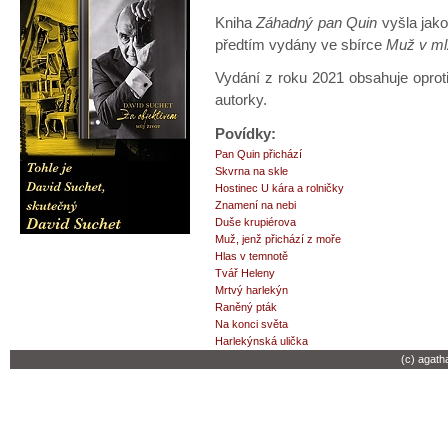
Kniha
Záhadný pan Quin
vyšla jak
předtím vydány ve sbírce
Muž v m
Vydání z roku 2021 obsahuje oprot
autorky.
Povídky:
Pan Quin přichází
Skvrna na skle
Hostinec U kára a rolničky
Znamení na nebi
Duše krupiérova
Muž, jenž přichází z moře
Hlas v temnotě
Tvář Heleny
Mrtvý harlekýn
Raněný pták
Na konci světa
Harlekýnská ulička
(c) agath