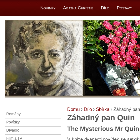
Novinky
Agatha Christie
Dílo
Postavy
Domů
›
Dílo
›
Sbírka
› Záhadný pan
Romány
Záhadný pan Quin
Povídky
The Mysterious Mr Quin
Divadlo
Film a TV
V knize dvanácti povídek se setk