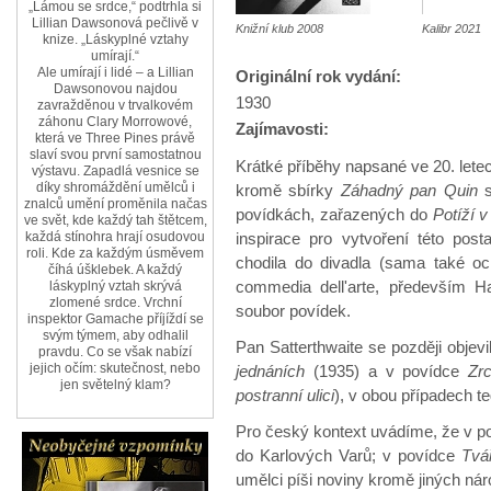
„Lámou se srdce,“ podtrhla si
Lillian Dawsonová pečlivě v
Knižní klub 2008
Kalibr 2021
knize. „Láskyplné vztahy
umírají.“
Ale umírají i lidé – a Lillian
Originální rok vydání:
Dawsonovou najdou
1930
zavražděnou v trvalkovém
záhonu Clary Morrowové,
Zajímavosti:
která ve Three Pines právě
slaví svou první samostatnou
Krátké příběhy napsané ve 20. letech
výstavu. Zapadlá vesnice se
díky shromáždění umělců i
kromě sbírky
Záhadný pan Quin
s
znalců umění proměnila načas
povídkách, zařazených do
Potíží v
ve svět, kde každý tah štětcem,
inspirace pro vytvoření této pos
každá stínohra hrají osudovou
roli. Kde za každým úsměvem
chodila do divadla (sama také oc
číhá úšklebek. A každý
commedia dell'arte, především 
láskyplný vztah skrývá
zlomené srdce. Vrchní
soubor povídek.
inspektor Gamache příjíždí se
svým týmem, aby odhalil
Pan Satterthwaite se později objevi
pravdu. Co se však nabízí
jejich očím: skutečnost, nebo
jednáních
(1935) a v povídce
Zr
jen světelný klam?
postranní ulici
), v obou případech t
Pro český kontext uvádíme, že v 
do Karlových Varů; v povídce
Tvá
umělci píši noviny kromě jiných nár