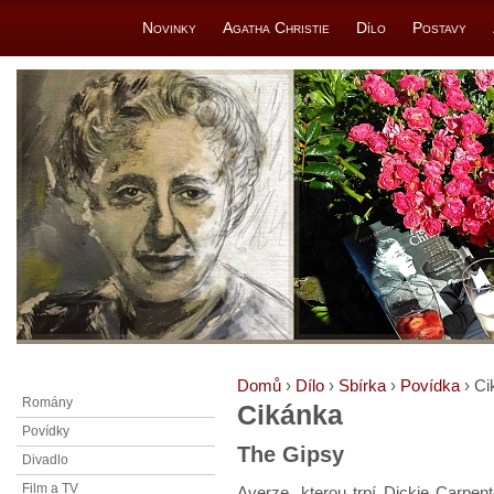
Novinky
Agatha Christie
Dílo
Postavy
Domů
›
Dílo
›
Sbírka
›
Povídka
› Ci
Romány
Cikánka
Povídky
The Gipsy
Divadlo
Film a TV
Averze, kterou trpí Dickie Carpent