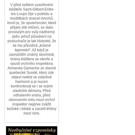
V před světem uzavřeném
klášteře Saint-Gilbert-Entre-
les-Loups žije v poklidu a
modlitbách dvacet mnichů.
Ironií je, že společenství, které
přijalo slib mlčení, se stalo
proslulým pro svůj nádherný
zpěv, jehož působení na
posluchače je tak hluboké, že
se mu přezdívá „krásné
tajemství“. Až když je
zavražděn známý sbormistr,
brána kláštera se otevře a
vpustí vrchního inspektora
Armanda Gamache ze slavné
quebecké Sureté, který zde
objeví neklid ve zdánlivé
harmonii a je nucen
konfrontovat se i se svými
vlastními démony. Před
odhalením vraha, před
obnovením míru musí vrchní
inspektor nejprve zvážit
božské i lidské a zacelit trhliny
mezi nimi.