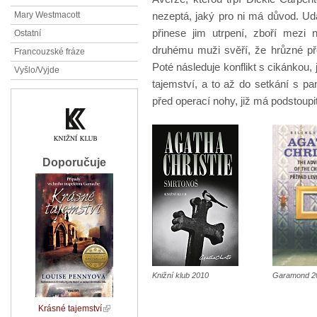
nezeptá, jaký pro ni má důvod. Ud
Mary Westmacott
přinese jim utrpení, zboří mezi 
Ostatní
druhému muži svěří, že hrůzné pře
Francouzské fráze
Poté následuje konflikt s cikánkou, 
Vyšlo/Vyjde
tajemství, a to až do setkání s p
před operací nohy, již má podstoupi
Doporučuje
Knižní klub 2010
Garamond 2
Krásné tajemství