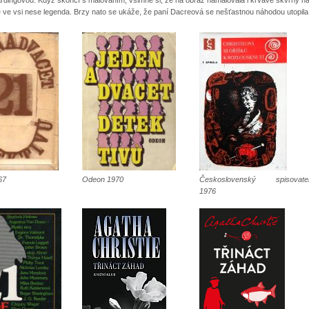
 ve vsi nese legenda. Brzy nato se ukáže, že paní Dacreová se nešťastnou náhodou utopila
67
Odeon 1970
Československý spisovate
1976