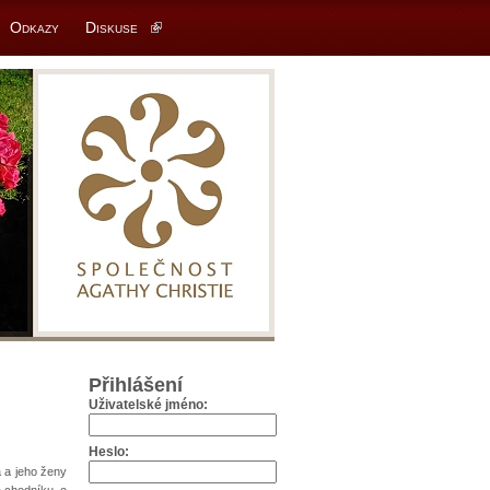
Odkazy
Diskuse
Přihlášení
Uživatelské jméno:
Heslo:
 a jeho ženy
 chodníku, o