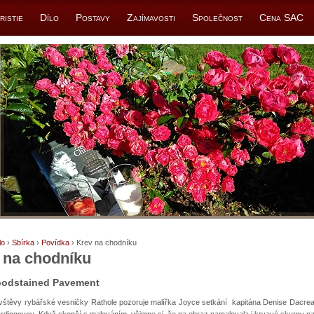
ristie
Dílo
Postavy
Zajímavosti
Společnost
Cena SAC
lo
›
Sbírka
›
Povídka
› Krev na chodníku
 na chodníku
oodstained Pavement
štěvy rybářské vesničky Rathole pozoruje malířka Joyce setkání kapitána Denise Dacrea
rdingovou. Když skončí s malováním, všimne si, že na obraz namalovala i krvavé skvrny na