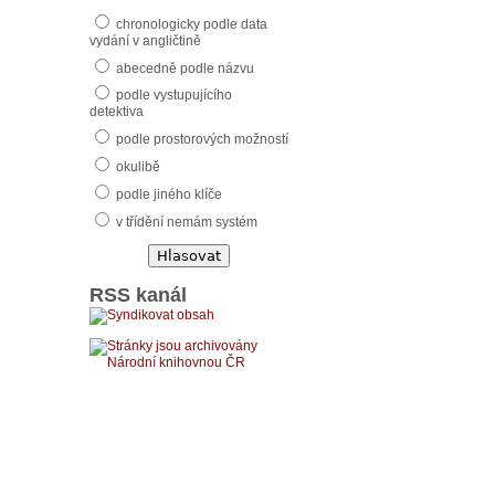
chronologicky podle data
vydání v angličtině
abecedně podle názvu
podle vystupujícího
detektiva
podle prostorových možností
okulibě
podle jiného klíče
v třídění nemám systém
RSS kanál