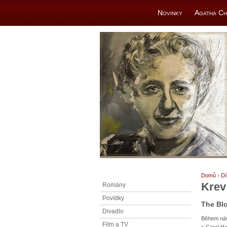
Novinky
Agatha Ch
Domů
›
Dí
Krev
Romány
Povídky
The Bl
Divadlo
Během náv
Film a TV
s Carol Ha