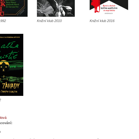
1992
Knižní klub 2010
Knižní klub 2016
2
lová
acování:
a