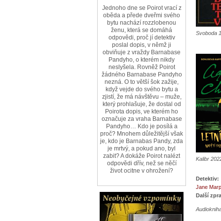
Jednoho dne se Poirot vrací z
oběda a přede dveřmi svého
bytu nachází rozzlobenou
ženu, která se domáhá
Svoboda 
odpovědi, proč jí detektiv
poslal dopis, v němž ji
obviňuje z vraždy Barnabase
Pandyho, o kterém nikdy
neslyšela. Rovněž Poirot
žádného Barnabase Pandyho
nezná. O to větší šok zažije,
když vejde do svého bytu a
zjistí, že má návštěvu – muže,
který prohlašuje, že dostal od
Poirota dopis, ve kterém ho
označuje za vraha Barnabase
Pandyho… Kdo je posílá a
proč? Mnohem důležitější však
je, kdo je Barnabas Pandy, zda
je mrtvý, a pokud ano, byl
zabit? A dokáže Poirot nalézt
Kalibr 202
odpovědi dřív, než se něčí
život ocitne v ohrožení?
Detektiv:
Jane Marp
Další zpr
Audioknih