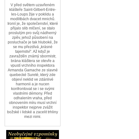
V před světem uzavřeném
klášteře Saint-Gilbert-Entre-
les-Loups žije v poklidu a
modlitbách dvacet mnichů.
Ironií je, že společenství, které
přijalo slib mlčení, se stalo
proslulým pro svůj nádherný
zpěv, jehož působení na
posluchače je tak hluboké, že
se mu přezdívá „krásné
tajemství“. Až když je
zavražděn známý sbormistr,
brána kláštera se otevře a
vpustí vrchního inspektora
Armanda Gamache ze slavné
quebecké Sureté, který zde
objeví neklid ve zdánlivé
harmonii a je nucen
konfrontovat se i se svými
vlastními démony. Před
odhalením vraha, před
obnovením míru musí vrchní
inspektor nejprve zvážit
božské i lidské a zacelit trhliny
mezi nimi.