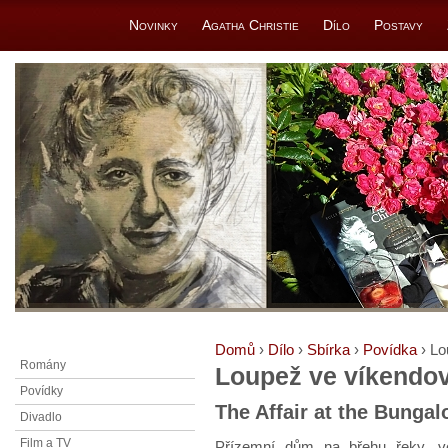
Novinky
Agatha Christie
Dílo
Postavy
Domů
›
Dílo
›
Sbírka
›
Povídka
› Lo
Romány
Loupež ve víkendov
Povídky
The Affair at the Bunga
Divadlo
Film a TV
Přízemní dům na břehu řeky, ve