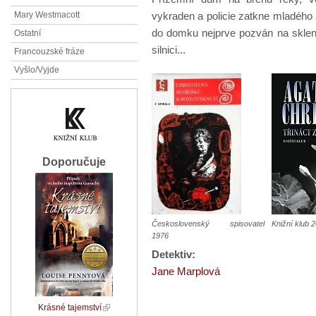
vykraden a policie zatkne mladého 
Mary Westmacott
do domku nejprve pozván na sklen
Ostatní
silnici...
Francouzské fráze
Vyšlo/Vyjde
Doporučuje
Československý spisovatel
Knižní klub 
1976
Detektiv:
Jane Marplová
Krásné tajemství