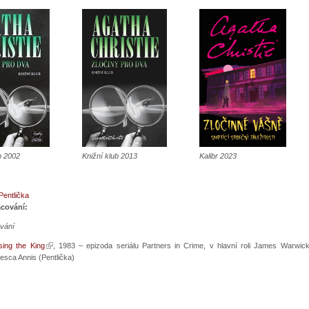
b 2002
Knižní klub 2013
Kalibr 2023
entlička
acování:
vání
sing the King
, 1983 – epizoda seriálu Partners in Crime, v hlavní roli James Warwi
esca Annis (Pentlička)