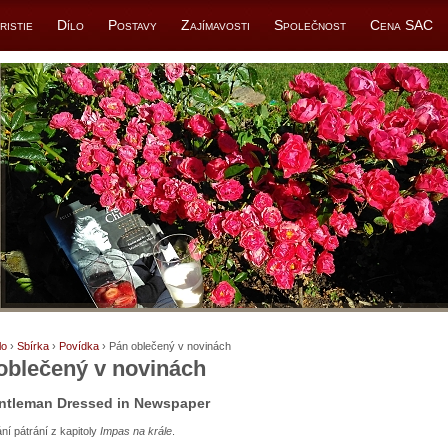
ristie
Dílo
Postavy
Zajímavosti
Společnost
Cena SAC
lo
›
Sbírka
›
Povídka
› Pán oblečený v novinách
oblečený v novinách
ntleman Dressed in Newspaper
í pátrání z kapitoly
Impas na krále
.