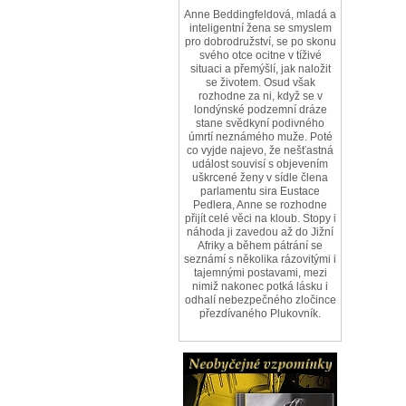
Anne Beddingfeldová, mladá a
inteligentní žena se smyslem
pro dobrodružství, se po skonu
svého otce ocitne v tíživé
situaci a přemýšlí, jak naložit
se životem. Osud však
rozhodne za ni, když se v
londýnské podzemní dráze
stane svědkyní podivného
úmrtí neznámého muže. Poté
co vyjde najevo, že nešťastná
událost souvisí s objevením
uškrcené ženy v sídle člena
parlamentu sira Eustace
Pedlera, Anne se rozhodne
přijít celé věci na kloub. Stopy i
náhoda ji zavedou až do Jižní
Afriky a během pátrání se
seznámí s několika rázovitými i
tajemnými postavami, mezi
nimiž nakonec potká lásku i
odhalí nebezpečného zločince
přezdívaného Plukovník.