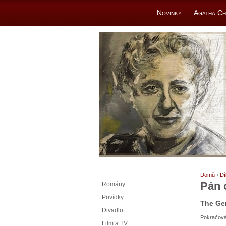
Novinky
Agatha Ch
Domů
›
Dí
Pán 
Romány
Povídky
The Ge
Divadlo
Pokračován
Film a TV