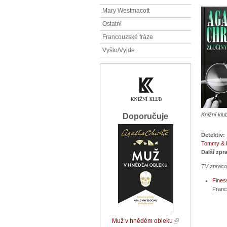
Mary Westmacott
Ostatní
Francouzské fráze
Vyšlo/Vyjde
Knižní klu
Doporučuje
Detektiv:
Tommy & P
Další zpr
TV zpraco
Fines
Franc
Muž v hnědém obleku