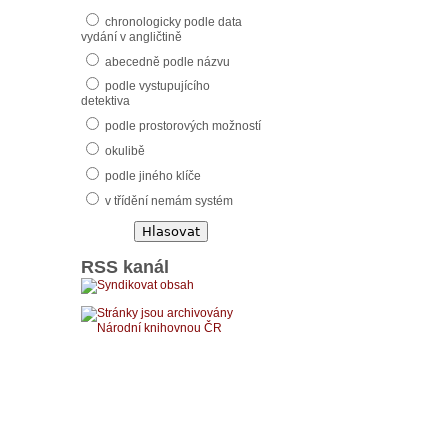
chronologicky podle data
vydání v angličtině
abecedně podle názvu
podle vystupujícího
detektiva
podle prostorových možností
okulibě
podle jiného klíče
v třídění nemám systém
RSS kanál