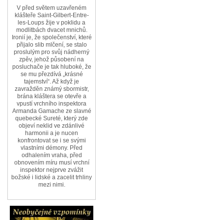
V před světem uzavřeném
klášteře Saint-Gilbert-Entre-
les-Loups žije v poklidu a
modlitbách dvacet mnichů.
Ironií je, že společenství, které
přijalo slib mlčení, se stalo
proslulým pro svůj nádherný
zpěv, jehož působení na
posluchače je tak hluboké, že
se mu přezdívá „krásné
tajemství“. Až když je
zavražděn známý sbormistr,
brána kláštera se otevře a
vpustí vrchního inspektora
Armanda Gamache ze slavné
quebecké Sureté, který zde
objeví neklid ve zdánlivé
harmonii a je nucen
konfrontovat se i se svými
vlastními démony. Před
odhalením vraha, před
obnovením míru musí vrchní
inspektor nejprve zvážit
božské i lidské a zacelit trhliny
mezi nimi.