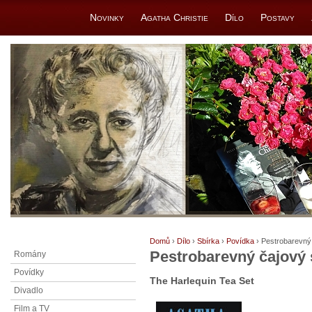
Novinky
Agatha Christie
Dílo
Postavy
Domů
›
Dílo
›
Sbírka
›
Povídka
› Pestrobarevný 
Pestrobarevný čajový 
Romány
Povídky
The Harlequin Tea Set
Divadlo
Film a TV