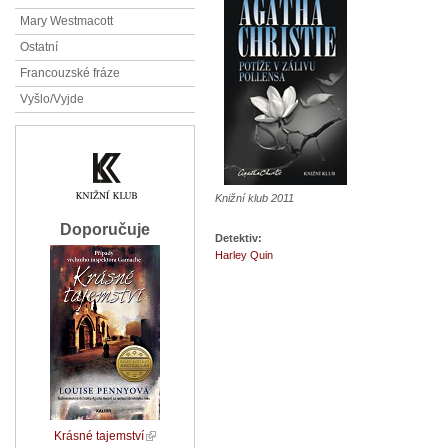
Mary Westmacott
Ostatní
Francouzské fráze
Vyšlo/Vyjde
Knižní klub 2011
Doporučuje
Detektiv:
Harley Quin
Krásné tajemství