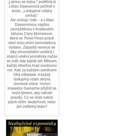
„Lámou se srdce,“ podtrhla si
Lillian Dawsonová pečlivě v
knize. „Láskyplné vztahy
umírají.“
Ale umírají i lidé – a Lillian
Dawsonovou najdou
zavražděnou v trvalkovém
záhonu Clary Morrowové,
která ve Three Pines právě
slaví svou první samostatnou
výstavu. Zapadlá vesnice se
díky shromáždění umělců i
znalců umění proměnila načas
ve svět, kde každý tah štětcem,
každá stínohra hrají osudovou
roli. Kde za každým úsměvem
číhá úšklebek. A každý
láskyplný vztah skrývá
zlomené srdce. Vrchní
inspektor Gamache příjíždí se
svým týmem, aby odhalil
pravdu. Co se však nabízí
jejich očím: skutečnost, nebo
jen světelný klam?