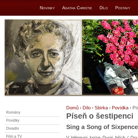
Novinky
Agatha Christie
Dílo
Postavy
Domů
›
Dílo
›
Sbírka
›
Povídka
› Pí
Romány
Píseň o šestipenci
Povídky
Sing a Song of Sixpence
Divadlo
Film a TV
V bilingvní knize
Dvojí hřích / Do