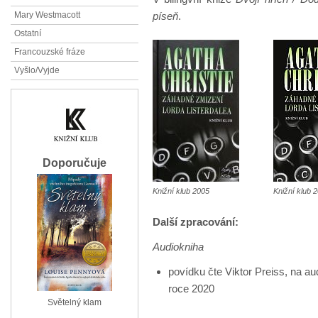
píseň
.
Mary Westmacott
Ostatní
Francouzské fráze
Vyšlo/Vyjde
Doporučuje
Knižní klub 2005
Knižní klub 
Další zpracování:
Audiokniha
povídku čte Viktor Preiss, na 
roce 2020
Světelný klam