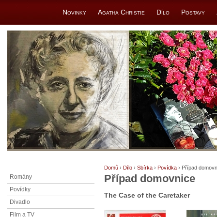
Novinky
Agatha Christie
Dílo
Postavy
Domů
›
Dílo
›
Sbírka
›
Povídka
› Případ domovn
Případ domovnice
Romány
Povídky
The Case of the Caretaker
Divadlo
Film a TV