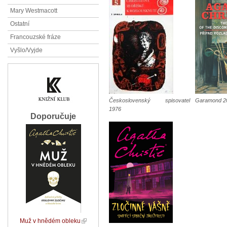
Mary Westmacott
Ostatní
Francouzské fráze
Vyšlo/Vyjde
Československý spisovatel
Garamond 2
1976
Doporučuje
Muž v hnědém obleku