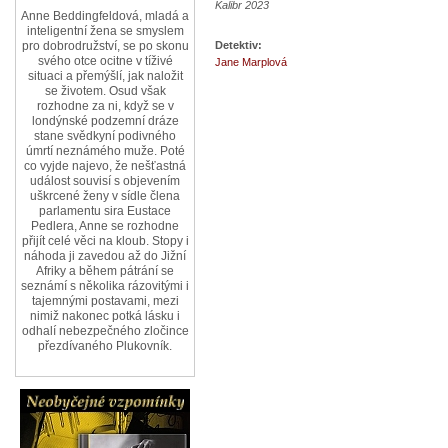
Kalibr 2023
Anne Beddingfeldová, mladá a
inteligentní žena se smyslem
Detektiv:
pro dobrodružství, se po skonu
svého otce ocitne v tíživé
Jane Marplová
situaci a přemýšlí, jak naložit
se životem. Osud však
rozhodne za ni, když se v
londýnské podzemní dráze
stane svědkyní podivného
úmrtí neznámého muže. Poté
co vyjde najevo, že nešťastná
událost souvisí s objevením
uškrcené ženy v sídle člena
parlamentu sira Eustace
Pedlera, Anne se rozhodne
přijít celé věci na kloub. Stopy i
náhoda ji zavedou až do Jižní
Afriky a během pátrání se
seznámí s několika rázovitými i
tajemnými postavami, mezi
nimiž nakonec potká lásku i
odhalí nebezpečného zločince
přezdívaného Plukovník.