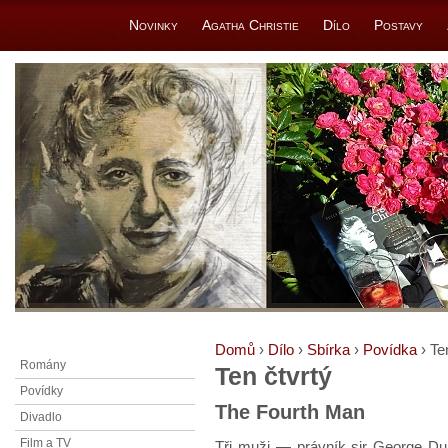
Novinky
Agatha Christie
Dílo
Postavy
Domů
›
Dílo
›
Sbírka
›
Povídka
› Te
Romány
Ten čtvrtý
Povídky
The Fourth Man
Divadlo
Film a TV
Tři muži — právník sir George Dur