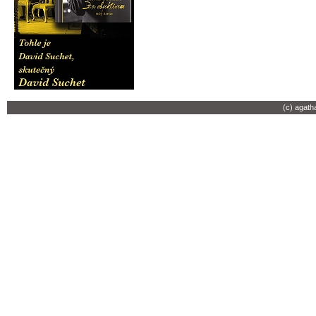
(c) agath