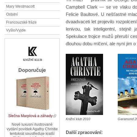
Campbell Clark — se ve vlaku do
Mary Westmacott
Felicie Baultové. U nešťastné ml
Ostatní
dvaadvaceti let projevilo rozpolcen
Francouzské fráze
lenivou, tak inteligentní, stejn
Vyšlo/Vyjde
Spekulace trojice mužů přeruší ce
dlouhou dobu mlčení, ale nyní jim o 
Doporučuje
Slečna Marplová a záhady
Knižní klub 2010
Garamond 2
Nové luxusní ilustrované
vydání povídek Agathy Christie
Další zpracování:
tentokrát soustřeďuje kratší