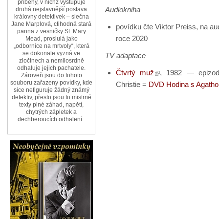
příběhy, v nichž vystupuje
Audiokniha
druhá nejslavnější postava
královny detektivek – slečna
Jane Marplová, ctihodná stará
povídku čte Viktor Preiss, na 
panna z vesničky St. Mary
roce 2020
Mead, proslulá jako
„odbornice na mrtvoly“, která
se dokonale vyzná ve
TV adaptace
zločinech a nemilosrdně
odhaluje jejich pachatele.
Čtvrtý muž
, 1982 — epizod
Zároveň jsou do tohoto
souboru zařazeny povídky, kde
Christie =
DVD Hodina s Agathou
sice nefiguruje žádný známý
detektiv, přesto jsou to mistrné
texty plné záhad, napětí,
chytrých zápletek a
dechberoucích odhalení.