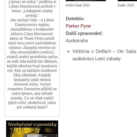
„Lámou se srdce,“ podtrhla si
Knižní klub 2011
Kalibr 2022
Lillian Dawsonová pečlivě v
knize. „Láskyplné vztahy
umírají.“
Detektiv:
Ale umírají i lidé – a Lillian
Dawsonovou najdou
Parker Pyne
zavražděnou v trvalkovém
Další zpracování:
záhonu Clary Morrowové,
která ve Three Pines právě
Audiokniha
slaví svou první samostatnou
výstavu. Zapadlá vesnice se
Věštírna v Delfách – čte Saša
díky shromáždění umělců i
znalců umění proměnila načas
audioknize Letní záhady
ve svět, kde každý tah štětcem,
každá stínohra hrají osudovou
roli. Kde za každým úsměvem
číhá úšklebek. A každý
láskyplný vztah skrývá
zlomené srdce. Vrchní
inspektor Gamache příjíždí se
svým týmem, aby odhalil
pravdu. Co se však nabízí
jejich očím: skutečnost, nebo
jen světelný klam?