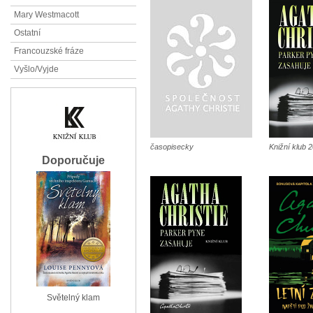
Mary Westmacott
Ostatní
Francouzské fráze
Vyšlo/Vyjde
časopisecky
Knižní klub 
Doporučuje
Světelný klam