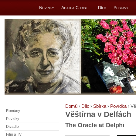
Novinky
Agatha Christie
Dílo
Postavy
Domů
›
Dílo
›
Sbírka
›
Povídka
› Vě
Romány
Věštírna v Delfách
Povídky
The Oracle at Delphi
Divadlo
Film a TV