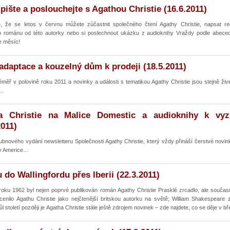
 pište a poslouchejte s Agathou Christie (16.6.2011)
te, že se letos v červnu můžete zúčastnit společného čtení Agathy Christie, napsat r
o románu od této autorky nebo si poslechnout ukázku z audioknihy Vraždy podle abece
e měsíc!
adaptace a kouzelný dům k prodeji (18.5.2011)
éměř v polovině roku 2011 a novinky a události s tematikou Agathy Christie jsou stejně ži
y…
a Christie na Malice Domestic a audioknihy k vyz
2011)
dubnového vydání newsletteru Společnosti Agathy Christie, který vždy přináší čerstvé novin
v Americe…
u do Wallingfordu přes Iberii (22.3.2011)
roku 1962 byl nejen poprvé publikován román Agathy Christie Prasklé zrcadlo, ale sou
ocenilo Agathu Christie jako nejčtenější britskou autorku na světě; William Shakespeare 
l století později je Agatha Christie stále ještě zdrojem novinek – zde najdete, co se děje v b