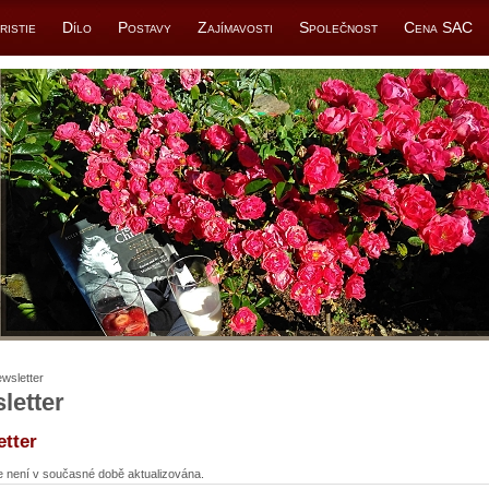
ristie
Dílo
Postavy
Zajímavosti
Společnost
Cena SAC
wsletter
letter
tter
e není v současné době aktualizována.