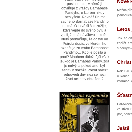
Nové k
poslal dopis, v němž ji
obviňuje z vraždy Barnabase
Možná přem
Pandyho, o kterém nikdy
jednoduché
neslyšela. Rovněž Poirot
žádného Barnabase Pandyho
nezná. O to větší šok zažije,
Letos 
když vejde do svého bytu a
zjistí, že má návštěvu – muže,
Jak se dny
který prohlašuje, že dostal od
zahřát sr
Poirota dopis, ve kterém ho
označuje za vraha Barnabase
s horkým č
Pandyho… Kdo je posílá a
proč? Mnohem důležitější však
je, kdo je Barnabas Pandy, zda
Christ
je mrtvý, a pokud ano, byl
zabit? A dokáže Poirot nalézt
Rok 120. v
odpovědi dřív, než se něčí
u konce, 
život ocitne v ohrožení?
informací 
Šťastn
Halloween,
ve středu 
jste, nenech
Ještě