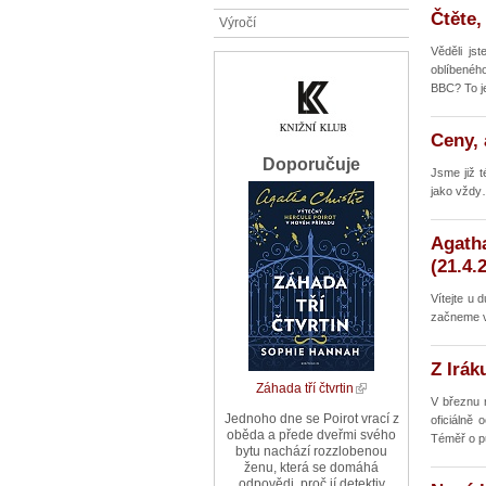
Čtěte,
Výročí
Věděli js
oblíbenéh
BBC? To j
Ceny, 
Doporučuje
Jsme již t
jako vžd
Agath
(21.4.
Vítejte u 
začneme 
Z Irák
Záhada tří čtvrtin
V březnu 
Jednoho dne se Poirot vrací z
oficiálně 
oběda a přede dveřmi svého
Téměř o pů
bytu nachází rozzlobenou
ženu, která se domáhá
odpovědi, proč jí detektiv