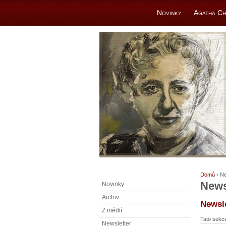
Novinky
Agatha Ch
Domů
› Ne
News
Novinky
Archiv
Newsle
Z médií
Tato sekc
Newsletter