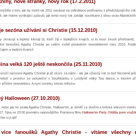
nihy, nové stránky, nový rok (17.2.2011)
ýšlíte o tom, jak by mohl rok 2011 navázat na velkolepou podívanou z předcházejícího rok
, ale máme vynikající způsob, jak tento nový rok zahájit: novinkami z obou stran Atlantic
je sezóna užívání si Christie (15.12.2010)
 zkracují a teploty klesají (ti, kteří žijí v teplejších krajích, si to musí zkusit představit)
dce fanoušků Agathy Christie po celém světě posledním newsletterem roku 2010. Podáv
ajem a teplými lívanci!
iina velká 120 ještě neskončila (25.11.2010)
ýročí narození Agathy Christie je již skoro za námi – ale jak úžasný rok to byl! Nicméně ješ
neboť v prosinci se uskuteční v Southbanku v Londýně velký Tea dance, o kterém p
v příštím newsletteru. A nyní novinky tohoto měsíce.
ý Halloween (27.10.2010)
 nebo jak ho psala Agatha Christie, Hallowe’en, je téměř za dveřmi a britská televizní stani
27. října ve 20:00 premiéru nejnovějšího Poirotova filmu
Hallowe'en Party (Viděla jsem vražd
te si ji ujít!
 více fanoušků Agathy Christie - vítáme všechny 