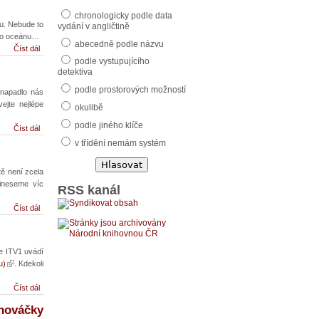
chronologicky podle data
u. Nebude to
vydání v angličtině
kého oceánu…
abecedně podle názvu
Číst dál
podle vystupujícího
detektiva
podle prostorových možností
, napadlo nás
ejte nejlépe
okulibě
podle jiného klíče
Číst dál
v třídění nemám systém
tě není zcela
řineseme víc
RSS kanál
Číst dál
ce ITV1 uvádí
u)
. Kdekoli
Číst dál
nováčky