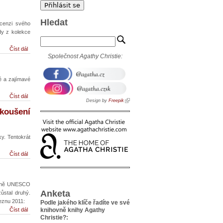
Hledat
ecenzi svého
dy z kolekce
Číst dál
Společnost Agathy Christie:
vé a zajímavé
Číst dál
Design by
Freepik
koušení
ky. Tentokrát
Číst dál
časně UNESCO
Anketa
zůstal druhý.
řeznu 2011:
Podle jakého klíče řadíte ve své
Číst dál
knihovně knihy Agathy
Christie?: